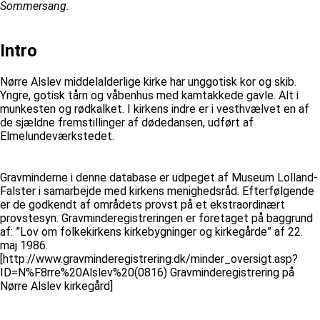
Sommersang.
Intro
Nørre Alslev middelalderlige kirke har unggotisk kor og skib.
Yngre, gotisk tårn og våbenhus med kamtakkede gavle. Alt i
munkesten og rødkalket. I kirkens indre er i vesthvælvet en af
de sjældne fremstillinger af dødedansen, udført af
Elmelundeværkstedet.
Gravminderne i denne database er udpeget af Museum Lolland-
Falster i samarbejde med kirkens menighedsråd. Efterfølgende
er de godkendt af områdets provst på et ekstraordinært
provstesyn. Gravminderegistreringen er foretaget på baggrund
af: ”Lov om folkekirkens kirkebygninger og kirkegårde” af 22.
maj 1986.
[http://www.gravminderegistrering.dk/minder_oversigt.asp?
ID=N%F8rre%20Alslev%20(0816) Gravminderegistrering på
Nørre Alslev kirkegård]