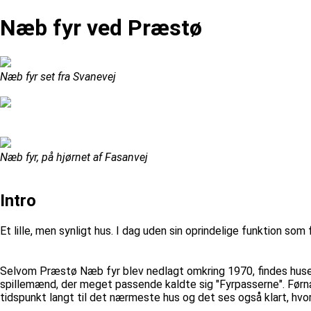
Næb fyr ved Præstø
Næb fyr set fra Svanevej
Næb fyr, på hjørnet af Fasanvej
Intro
Et lille, men synligt hus. I dag uden sin oprindelige funktion som f
Selvom Præstø Næb fyr blev nedlagt omkring 1970, findes huset st
spillemænd, der meget passende kaldte sig "Fyrpasserne". Førnæv
tidspunkt langt til det nærmeste hus og det ses også klart, hv