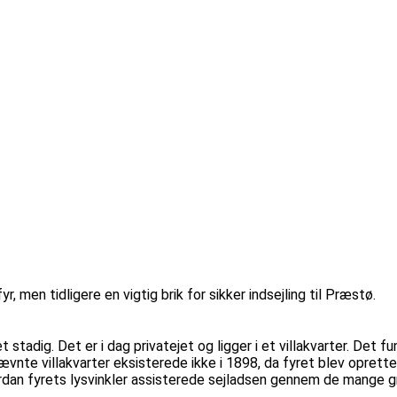
yr, men tidligere en vigtig brik for sikker indsejling til Præstø.
adig. Det er i dag privatejet og ligger i et villakvarter. Det f
nte villakvarter eksisterede ikke i 1898, da fyret blev oprettet
ordan fyrets lysvinkler assisterede sejladsen gennem de mange g