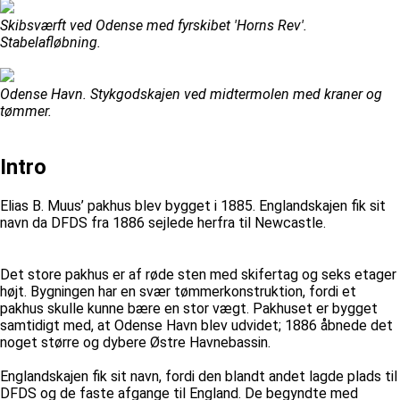
Skibsværft ved Odense med fyrskibet 'Horns Rev'.
Stabelafløbning.
Odense Havn. Stykgodskajen ved midtermolen med kraner og
tømmer.
Intro
Elias B. Muus’ pakhus blev bygget i 1885. Englandskajen fik sit
navn da DFDS fra 1886 sejlede herfra til Newcastle.
Det store pakhus er af røde sten med skifertag og seks etager
højt. Bygningen har en svær tømmerkonstruktion, fordi et
pakhus skulle kunne bære en stor vægt. Pakhuset er bygget
samtidigt med, at Odense Havn blev udvidet; 1886 åbnede det
noget større og dybere Østre Havnebassin.
Englandskajen fik sit navn, fordi den blandt andet lagde plads til
DFDS og de faste afgange til England. De begyndte med