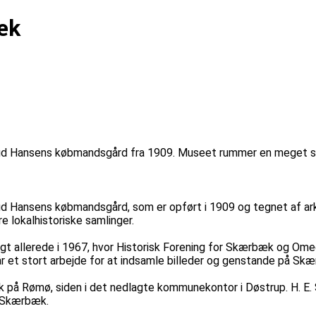
æk
ud Hansens købmandsgård fra 1909. Museet rummer en meget s
 Hansens købmandsgård, som er opført i 1909 og tegnet af ark
lokalhistoriske samlinger.
t allerede i 1967, hvor Historisk Forening for Skærbæk og Ome
år et stort arbejde for at indsamle billeder og genstande på S
ark på Rømø, siden i det nedlagte kommunekontor i Døstrup. H.
i Skærbæk.