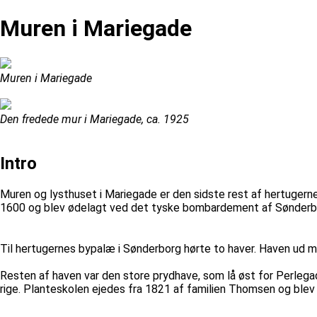
Muren i Mariegade
Muren i Mariegade
Den fredede mur i Mariegade, ca. 1925
Intro
Muren og lysthuset i Mariegade er den sidste rest af hertugern
1600 og blev ødelagt ved det tyske bombardement af Sønderb
Til hertugernes bypalæ i Sønderborg hørte to haver. Haven ud 
Resten af haven var den store prydhave, som lå øst for Perleg
rige. Planteskolen ejedes fra 1821 af familien Thomsen og ble