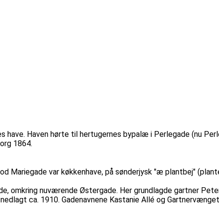
es have. Haven hørte til hertugernes bypalæ i Perlegade (nu Pe
org 1864.
mod Mariegade var køkkenhave, på sønderjysk "æ plantbej" (pla
ade, omkring nuværende Østergade. Her grundlagde gartner Pete
v nedlagt ca. 1910. Gadenavnene Kastanie Allé og Gartnervænget