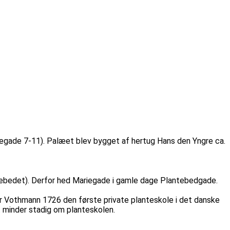
rlegade 7-11). Palæet blev bygget af hertug Hans den Yngre ca.
ntebedet). Derfor hed Mariegade i gamle dage Plantebedgade.
r Vothmann 1726 den første private planteskole i det danske
 minder stadig om planteskolen.