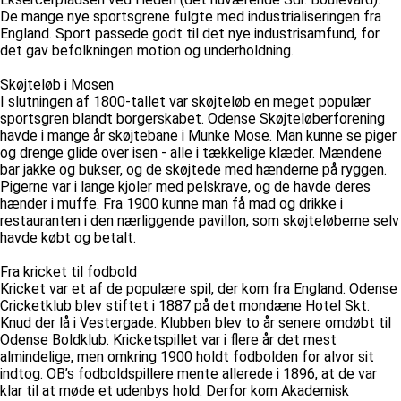
De mange nye sportsgrene fulgte med industrialiseringen fra
England. Sport passede godt til det nye industrisamfund, for
det gav befolkningen motion og underholdning.
Skøjteløb i Mosen
I slutningen af 1800-tallet var skøjteløb en meget populær
sportsgren blandt borgerskabet. Odense Skøjteløberforening
havde i mange år skøjtebane i Munke Mose. Man kunne se piger
og drenge glide over isen - alle i tækkelige klæder. Mændene
bar jakke og bukser, og de skøjtede med hænderne på ryggen.
Pigerne var i lange kjoler med pelskrave, og de havde deres
hænder i muffe. Fra 1900 kunne man få mad og drikke i
restauranten i den nærliggende pavillon, som skøjteløberne selv
havde købt og betalt.
Fra kricket til fodbold
Kricket var et af de populære spil, der kom fra England. Odense
Cricketklub blev stiftet i 1887 på det mondæne Hotel Skt.
Knud der lå i Vestergade. Klubben blev to år senere omdøbt til
Odense Boldklub. Kricketspillet var i flere år det mest
almindelige, men omkring 1900 holdt fodbolden for alvor sit
indtog. OB’s fodboldspillere mente allerede i 1896, at de var
klar til at møde et udenbys hold. Derfor kom Akademisk