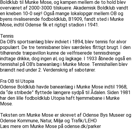
Boldklub til Munke Mose, og kampen mellem de to hold blev
overværet af 2000-3000 tilskuere. Akademisk Boldklub vandt
en kneben 10-0 sejr! Også mange lokalopgør mellem OB og
byens rivaliserende fodboldklub, B1909, fandt sted i Munke
Mose, indtil Odense fik et rigtigt stadion i 1941.
Tennis
Da OB’s sportsanlæg blev indviet i 1894, blev tennis for alvor
populært. De tre tennisbaner blev særdeles flittigt brugt. I den
tilhørende træpavillon kunne de velfriserede tennisdrenge
indtage drikke, dog ingen øl, og lagkage. I 1933 åbnede også en
tennishal på OB’s baneanlæg i Munke Mose. Tennishallen blev
brændt ned under 2. Verdenskrig af sabotører.
Fra OB til Utopia
Odense Boldklub havde baneanlæg i Munke Mose indtil 1968,
da “de stribede” flyttede længere sydpå til Ådalen. Siden 1981
har den lille fodboldklub Utopia haft hjemmebane i Munke
Mose.
Teksten om Munke Mose er skrevet af Odense Bys Museer og
Odense Kommune, Natur, Miljø og Trafik/LEHO
Læs mere om Munke Mose på odense.dk/parker