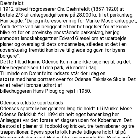
Dæhnfeldt
I 1912 tilbød frøgrosserer Chr. Dæhnfeldt (1857-1920) at
betale 2/3 af anlægsudgifterne på 28.000 kr. til et parkanlæg.
Han sagde: “Da jeg interesserer mig for Munke Mose-anlægget,
fordi dette ved sin beliggenhed har betingelser for at kunne
blive et for en provinsby enestående parkanlæg, har jeg
anmodet landskabsgartner Edvard Glæsel om at udarbejde
planer og overslag til dets omdannelse, således at det i en
uoverskuelig fremtid kan blive til glæde og gavn for byens
borgere”.
Dette tilbud kunne Odense Kommune ikke sige nej til, og det
blev begyndelsen til den park, vi kender i dag.
Til minde om Dæhnfelts indsats står der i dag en
støtte med hans portræt over for Odense Tekniske Skole. Det
er et relief i bronze udført af
billedhuggeren Hans Ploug og rejst i 1950.
Odenses ældste sportsplads
Odenses sportsliv har gennem lang tid holdt til i Munke Mose.
Odense Boldklub fik i 1894 sit helt eget baneanlæg her.
Anlægget var det første af slagsen uden for København. Det
bestod af plæner til fodbold og kricket, tre tennisbaner og tre
træpavilloner. Byens sportsfolk havde tidligere holdt til på
Eksercerpladsen ved Heden (det nuværende Sdr. Boulevard).