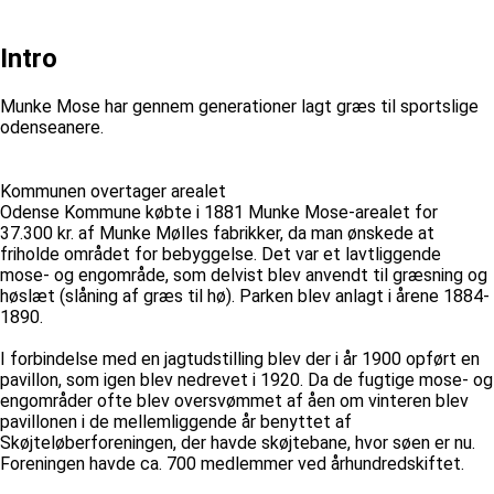
Intro
Munke Mose har gennem generationer lagt græs til sportslige
odenseanere.
Kommunen overtager arealet
Odense Kommune købte i 1881 Munke Mose-arealet for
37.300 kr. af Munke Mølles fabrikker, da man ønskede at
friholde området for bebyggelse. Det var et lavtliggende
mose- og engområde, som delvist blev anvendt til græsning og
høslæt (slåning af græs til hø). Parken blev anlagt i årene 1884-
1890.
I forbindelse med en jagtudstilling blev der i år 1900 opført en
pavillon, som igen blev nedrevet i 1920. Da de fugtige mose- og
engområder ofte blev oversvømmet af åen om vinteren blev
pavillonen i de mellemliggende år benyttet af
Skøjteløberforeningen, der havde skøjtebane, hvor søen er nu.
Foreningen havde ca. 700 medlemmer ved århundredskiftet.