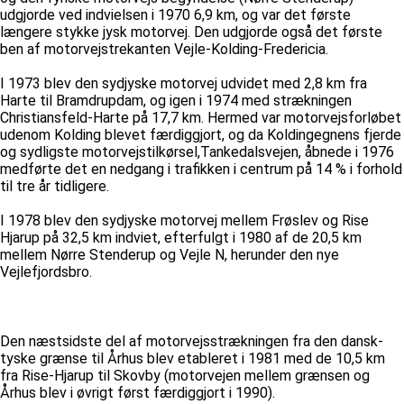
udgjorde ved indvielsen i 1970 6,9 km, og var det første
længere stykke jysk motorvej. Den udgjorde også det første
ben af motorvejstrekanten Vejle-Kolding-Fredericia.
I 1973 blev den sydjyske motorvej udvidet med 2,8 km fra
Harte til Bramdrupdam, og igen i 1974 med strækningen
Christiansfeld-Harte på 17,7 km. Hermed var motorvejsforløbet
udenom Kolding blevet færdiggjort, og da Koldingegnens fjerde
og sydligste motorvejstilkørsel,Tankedalsvejen, åbnede i 1976
medførte det en nedgang i trafikken i centrum på 14 % i forhold
til tre år tidligere.
I 1978 blev den sydjyske motorvej mellem Frøslev og Rise
Hjarup på 32,5 km indviet, efterfulgt i 1980 af de 20,5 km
mellem Nørre Stenderup og Vejle N, herunder den nye
Vejlefjordsbro.
Den næstsidste del af motorvejsstrækningen fra den dansk-
tyske grænse til Århus blev etableret i 1981 med de 10,5 km
fra Rise-Hjarup til Skovby (motorvejen mellem grænsen og
Århus blev i øvrigt først færdiggjort i 1990).