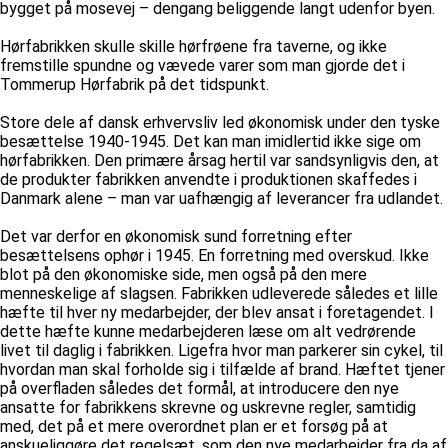
bygget på mosevej – dengang beliggende langt udenfor byen.
Hørfabrikken skulle skille hørfrøene fra taverne, og ikke
fremstille spundne og vævede varer som man gjorde det i
Tommerup Hørfabrik på det tidspunkt.
Store dele af dansk erhvervsliv led økonomisk under den tyske
besættelse 1940-1945. Det kan man imidlertid ikke sige om
hørfabrikken. Den primære årsag hertil var sandsynligvis den, at
de produkter fabrikken anvendte i produktionen skaffedes i
Danmark alene – man var uafhængig af leverancer fra udlandet.
Det var derfor en økonomisk sund forretning efter
besættelsens ophør i 1945. En forretning med overskud. Ikke
blot på den økonomiske side, men også på den mere
menneskelige af slagsen. Fabrikken udleverede således et lille
hæfte til hver ny medarbejder, der blev ansat i foretagendet. I
dette hæfte kunne medarbejderen læse om alt vedrørende
livet til daglig i fabrikken. Ligefra hvor man parkerer sin cykel, til
hvordan man skal forholde sig i tilfælde af brand. Hæftet tjener
på overfladen således det formål, at introducere den nye
ansatte for fabrikkens skrevne og uskrevne regler, samtidig
med, det på et mere overordnet plan er et forsøg på at
anskueliggøre det regelsæt, som den nye medarbejder fra da af