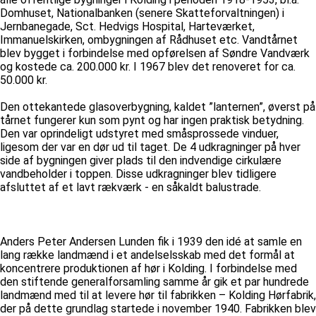
Domhuset, Nationalbanken (senere Skatteforvaltningen) i
Jernbanegade, Sct. Hedvigs Hospital, Harteværket,
Immanuelskirken, ombygningen af Rådhuset etc. Vandtårnet
blev bygget i forbindelse med opførelsen af Søndre Vandværk
og kostede ca. 200.000 kr. I 1967 blev det renoveret for ca.
50.000 kr.
Den ottekantede glasoverbygning, kaldet ”lanternen”, øverst på
tårnet fungerer kun som pynt og har ingen praktisk betydning.
Den var oprindeligt udstyret med småsprossede vinduer,
ligesom der var en dør ud til taget. De 4 udkragninger på hver
side af bygningen giver plads til den indvendige cirkulære
vandbeholder i toppen. Disse udkragninger blev tidligere
afsluttet af et lavt rækværk - en såkaldt balustrade.
Anders Peter Andersen Lunden fik i 1939 den idé at samle en
lang række landmænd i et andelselsskab med det formål at
koncentrere produktionen af hør i Kolding. I forbindelse med
den stiftende generalforsamling samme år gik et par hundrede
landmænd med til at levere hør til fabrikken – Kolding Hørfabrik,
der på dette grundlag startede i november 1940. Fabrikken blev