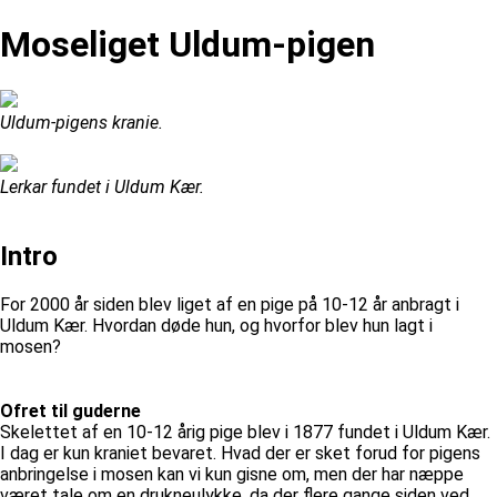
Moseliget Uldum-pigen
Uldum-pigens kranie.
Lerkar fundet i Uldum Kær.
Intro
For 2000 år siden blev liget af en pige på 10-12 år anbragt i
Uldum Kær. Hvordan døde hun, og hvorfor blev hun lagt i
mosen?
Ofret til guderne
Skelettet af en 10-12 årig pige blev i 1877 fundet i Uldum Kær.
I dag er kun kraniet bevaret. Hvad der er sket forud for pigens
anbringelse i mosen kan vi kun gisne om, men der har næppe
været tale om en drukneulykke, da der flere gange siden ved