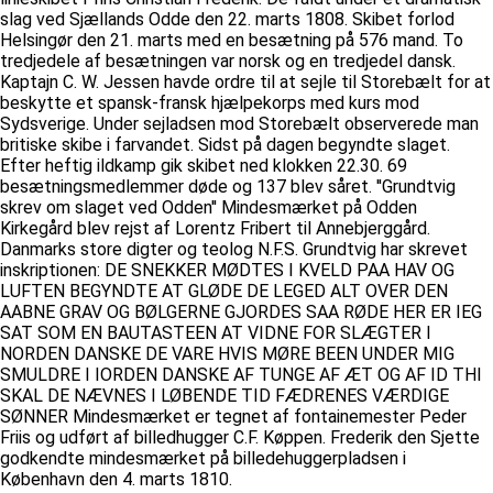
slag ved Sjællands Odde den 22. marts 1808. Skibet forlod
Helsingør den 21. marts med en besætning på 576 mand. To
tredjedele af besætningen var norsk og en tredjedel dansk.
Kaptajn C. W. Jessen havde ordre til at sejle til Storebælt for at
beskytte et spansk-fransk hjælpekorps med kurs mod
Sydsverige. Under sejladsen mod Storebælt observerede man
britiske skibe i farvandet. Sidst på dagen begyndte slaget.
Efter heftig ildkamp gik skibet ned klokken 22.30. 69
besætningsmedlemmer døde og 137 blev såret. ''Grundtvig
skrev om slaget ved Odden'' Mindesmærket på Odden
Kirkegård blev rejst af Lorentz Fribert til Annebjerggård.
Danmarks store digter og teolog N.F.S. Grundtvig har skrevet
inskriptionen: DE SNEKKER MØDTES I KVELD PAA HAV OG
LUFTEN BEGYNDTE AT GLØDE DE LEGED ALT OVER DEN
AABNE GRAV OG BØLGERNE GJORDES SAA RØDE HER ER IEG
SAT SOM EN BAUTASTEEN AT VIDNE FOR SLÆGTER I
NORDEN DANSKE DE VARE HVIS MØRE BEEN UNDER MIG
SMULDRE I IORDEN DANSKE AF TUNGE AF ÆT OG AF ID THI
SKAL DE NÆVNES I LØBENDE TID FÆDRENES VÆRDIGE
SØNNER Mindesmærket er tegnet af fontainemester Peder
Friis og udført af billedhugger C.F. Køppen. Frederik den Sjette
godkendte mindesmærket på billedehuggerpladsen i
København den 4. marts 1810.