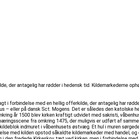
lde, der antagelig har rødder i hedensk tid. Kildemarkederne oph
gt i forbindelse med en hellig offerkilde, der antagelig har rød
us – eller på dansk Sct. Mogens. Det er således den katolske helg
ring år 1500 blev kirken kraftigt udvidet med sakristi, våbenhus,
ngsscene fra omkring 1475, der muligvis er udført af samme mal
 kildeblok indmuret i våbenhusets østvæg. Et hul i muren sørged
bindelse med kilden opstod såkaldte kildemarkeder med handel, 
g i den fredede Kirkeskov tæt ved kirken, men i forbindelse med 