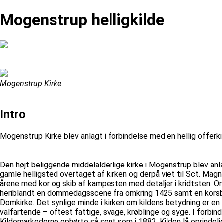
Mogenstrup helligkilde
Mogenstrup Kirke
Intro
Mogenstrup Kirke blev anlagt i forbindelse med en hellig offerki
Den højt beliggende middelalderlige kirke i Mogenstrup blev anla
gamle helligsted overtaget af kirken og derpå viet til Sct. Magn
årene med kor og skib af kampesten med detaljer i kridtsten. Omk
heriblandt en dommedagsscene fra omkring 1425 samt en korsbæri
Domkirke. Det synlige minde i kirken om kildens betydning er en
valfartende – oftest fattige, svage, krøblinge og syge. I for
Kildemarkederne ophørte så sent som i 1882. Kilden lå oprindeli