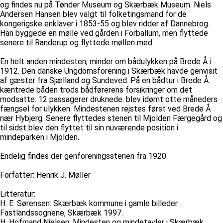
og findes nu på Tønder Museum og Skærbæk Museum. Niels
Andersen Hansen blev valgt til folketingsmand for de
kongerigske enklaver i 1853-55 og blev ridder af Dannebrog.
Han byggede en mølle ved gården i Forballum, men flyttede
senere til Randerup og flyttede møllen med.
En helt anden mindesten, minder om bådulykken på Brede Å i
1912. Den danske Ungdomsforening i Skærbæk havde genvisit
af gæster fra Sjælland og Sundeved. På en bådtur i Brede Å
kæntrede båden trods bådførerens forsikringer om det
modsatte. 12 passagerer druknede. blev idømt otte måneders
fængsel for ulykken. Mindestenen rejstes først ved Brede Å
nær Hybjerg. Senere flyttedes stenen til Mjolden Færgegård og
til sidst blev den flyttet til sin nuværende position i
mindeparken i Mjolden.
Endelig findes der genforeningsstenen fra 1920.
Forfatter: Henrik J. Møller
Litteratur:
H. E. Sørensen: Skærbæk kommune i gamle billeder.
Fastlandssognene, Skærbæk 1997.
H. Hofmand Nielsen: Mindesten og mindetavler i Skærbæk