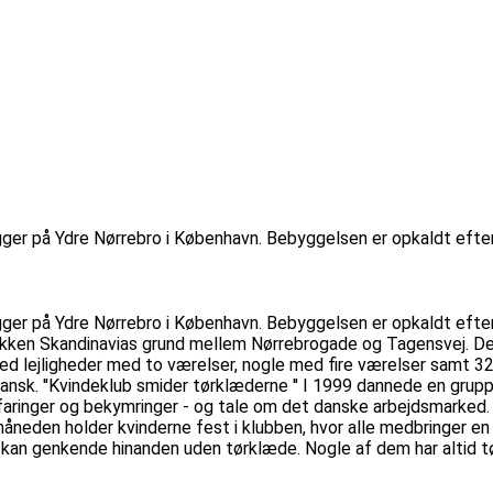
igger på Ydre Nørrebro i København. Bebyggelsen er opkaldt efte
igger på Ydre Nørrebro i København. Bebyggelsen er opkaldt efte
ikken Skandinavias grund mellem Nørrebrogade og Tagensvej. De fl
ed lejligheder med to værelser, nogle med fire værelser samt 
nsk. ''Kvindeklub smider tørklæderne '' I 1999 dannede en gruppe
aringer og bekymringer - og tale om det danske arbejdsmarked. "Vi
neden holder kvinderne fest i klubben, hvor alle medbringer en 
d kan genkende hinanden uden tørklæde. Nogle af dem har altid tø