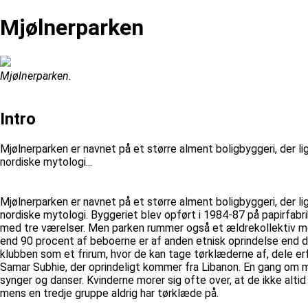
Mjølnerparken
Mjølnerparken.
Intro
Mjølnerparken er navnet på et større alment boligbyggeri, der l
nordiske mytologi...
Mjølnerparken er navnet på et større alment boligbyggeri, der l
nordiske mytologi. Byggeriet blev opført i 1984-87 på papirfabr
med tre værelser. Men parken rummer også et ældrekollektiv m
end 90 procent af beboerne er af anden etnisk oprindelse end da
klubben som et frirum, hvor de kan tage tørklæderne af, dele erf
Samar Subhie, der oprindeligt kommer fra Libanon. En gang om må
synger og danser. Kvinderne morer sig ofte over, at de ikke alti
mens en tredje gruppe aldrig har tørklæde på.