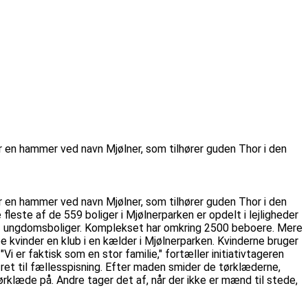
r en hammer ved navn Mjølner, som tilhører guden Thor i den
r en hammer ved navn Mjølner, som tilhører guden Thor i den
este af de 559 boliger i Mjølnerparken er opdelt i lejligheder
32 ungdomsboliger. Komplekset har omkring 2500 beboere. Mere
 kvinder en klub i en kælder i Mjølnerparken. Kvinderne bruger
 er faktisk som en stor familie," fortæller initiativtageren
ret til fællesspisning. Efter maden smider de tørklæderne,
rklæde på. Andre tager det af, når der ikke er mænd til stede,