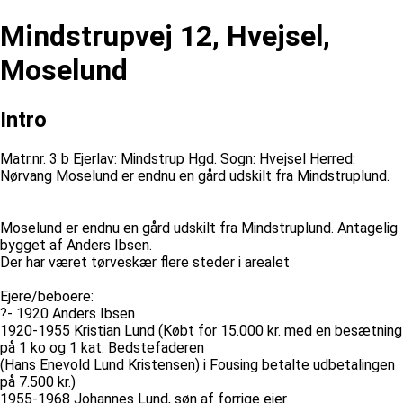
Mindstrupvej 12, Hvejsel,
Moselund
Intro
Matr.nr. 3 b Ejerlav: Mindstrup Hgd. Sogn: Hvejsel Herred:
Nørvang Moselund er endnu en gård udskilt fra Mindstruplund.
Moselund er endnu en gård udskilt fra Mindstruplund. Antagelig
bygget af Anders Ibsen.
Der har været tørveskær flere steder i arealet
Ejere/beboere:
?- 1920 Anders Ibsen
1920-1955 Kristian Lund (Købt for 15.000 kr. med en besætning
på 1 ko og 1 kat. Bedstefaderen
(Hans Enevold Lund Kristensen) i Fousing betalte udbetalingen
på 7.500 kr.)
1955-1968 Johannes Lund, søn af forrige ejer