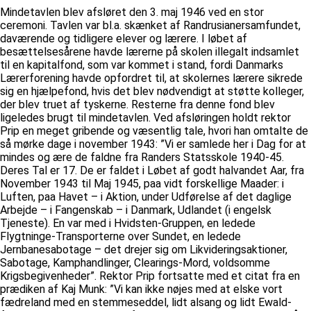
Mindetavlen blev afsløret den 3. maj 1946 ved en stor
ceremoni. Tavlen var bl.a. skænket af Randrusianersamfundet,
daværende og tidligere elever og lærere. I løbet af
besættelsesårene havde lærerne på skolen illegalt indsamlet
til en kapitalfond, som var kommet i stand, fordi Danmarks
Lærerforening havde opfordret til, at skolernes lærere sikrede
sig en hjælpefond, hvis det blev nødvendigt at støtte kolleger,
der blev truet af tyskerne. Resterne fra denne fond blev
ligeledes brugt til mindetavlen. Ved afsløringen holdt rektor
Prip en meget gribende og væsentlig tale, hvori han omtalte de
så mørke dage i november 1943: ”Vi er samlede her i Dag for at
mindes og ære de faldne fra Randers Statsskole 1940-45.
Deres Tal er 17. De er faldet i Løbet af godt halvandet Aar, fra
November 1943 til Maj 1945, paa vidt forskellige Maader: i
Luften, paa Havet – i Aktion, under Udførelse af det daglige
Arbejde – i Fangenskab – i Danmark, Udlandet (i engelsk
Tjeneste). En var med i Hvidsten-Gruppen, en ledede
Flygtninge-Transporterne over Sundet, en ledede
Jernbanesabotage – det drejer sig om Likvideringsaktioner,
Sabotage, Kamphandlinger, Clearings-Mord, voldsomme
Krigsbegivenheder”. Rektor Prip fortsatte med et citat fra en
prædiken af Kaj Munk: ”Vi kan ikke nøjes med at elske vort
fædreland med en stemmeseddel, lidt alsang og lidt Ewald-