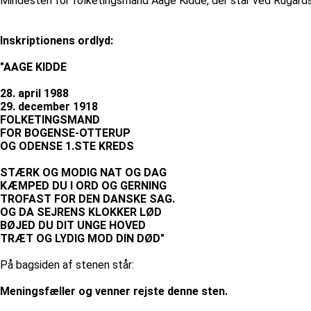
Mindesten for folketingsmand Aage Kidde, der står ved Rugård
Inskriptionens ordlyd:
"AAGE KIDDE
28. april 1988
29. december 1918
FOLKETINGSMAND
FOR BOGENSE-OTTERUP
OG ODENSE 1.STE KREDS
STÆRK OG MODIG NAT OG DAG
KÆMPED DU I ORD OG GERNING
TROFAST FOR DEN DANSKE SAG.
OG DA SEJRENS KLOKKER LØD
BØJED DU DIT UNGE HOVED
TRÆT OG LYDIG MOD DIN DØD"
På bagsiden af stenen står:
Meningsfæller og venner rejste denne sten.