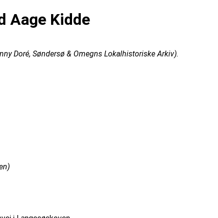
d Aage Kidde
ny Doré, Søndersø & Omegns Lokalhistoriske Arkiv).
en)