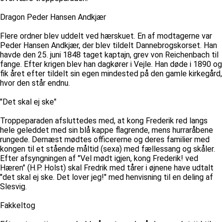
Dragon Peder Hansen Andkjær
Flere ordner blev uddelt ved hærskuet. En af modtagerne var
Peder Hansen Andkjær, der blev tildelt Dannebrogskorset. Han
havde den 25. juni 1848 taget kaptajn, grev von Reichenbach til
fange. Efter krigen blev han dagkører i Vejle. Han døde i 1890 og
fik året efter tildelt sin egen mindested på den gamle kirkegård,
hvor den står endnu.
"Det skal ej ske"
Troppeparaden afsluttedes med, at kong Frederik red langs
hele geleddet med sin blå kappe flagrende, mens hurraråbene
rungede. Dernæst mødtes officererne og deres familier med
kongen til et stående måltid (sexa) med fællessang og skåler.
Efter afsyngningen af "Vel mødt igjen, kong Frederik! ved
Hæren" (H.P. Holst) skal Fredrik med tårer i øjnene have udtalt
"det skal ej ske. Det lover jeg!" med henvisning til en deling af
Slesvig.
Fakkeltog