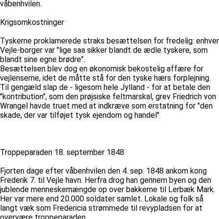
våbenhvilen.
Krigsomkostninger
Tyskerne proklamerede straks besættelsen for fredelig: enhver
Vejle-borger var "lige saa sikker blandt de ædle tyskere, som
blandt sine egne brødre".
Besættelsen blev dog en økonomisk bekostelig affære for
vejlenserne, idet de måtte stå for den tyske hærs forplejning.
Til gengæld slap de - ligesom hele Jylland - for at betale den
"kontribution", som den prøjsiske feltmarskal, grev Friedrich von
Wrangel havde truet med at indkræve som erstatning for "den
skade, der var tilføjet tysk ejendom og handel".
Troppeparaden 18. september 1848
Fjorten dage efter våbenhvilen den 4. sep. 1848 ankom kong
Frederik 7. til Vejle havn. Herfra drog han gennem byen og den
jublende menneskemængde op over bakkerne til Lerbæk Mark.
Her var mere end 20.000 soldater samlet. Lokale og folk så
langt væk som Fredericia strømmede til revypladsen for at
overvære troppeparaden.