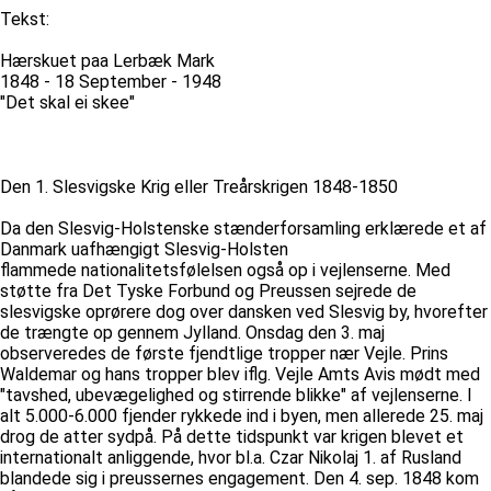
Tekst:
Hærskuet paa Lerbæk Mark
1848 - 18 September - 1948
"Det skal ei skee"
Den 1. Slesvigske Krig eller Treårskrigen 1848-1850
Da den Slesvig-Holstenske stænderforsamling erklærede et af
Danmark uafhængigt Slesvig-Holsten
flammede nationalitetsfølelsen også op i vejlenserne. Med
støtte fra Det Tyske Forbund og Preussen sejrede de
slesvigske oprørere dog over dansken ved Slesvig by, hvorefter
de trængte op gennem Jylland. Onsdag den 3. maj
observeredes de første fjendtlige tropper nær Vejle. Prins
Waldemar og hans tropper blev iflg. Vejle Amts Avis mødt med
"tavshed, ubevægelighed og stirrende blikke" af vejlenserne. I
alt 5.000-6.000 fjender rykkede ind i byen, men allerede 25. maj
drog de atter sydpå. På dette tidspunkt var krigen blevet et
internationalt anliggende, hvor bl.a. Czar Nikolaj 1. af Rusland
blandede sig i preussernes engagement. Den 4. sep. 1848 kom