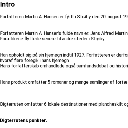
Intro
Forfatteren Martin A. Hansen er født i Strøby den 20. august 190
Forfatteren Martin A. Hansen's fulde navn er: Jens Alfred Marti
Forældrene flyttede senere til andre steder i Strøby.
Han opholdt sig på sin hjemegn indtil 1927. Forfatteren er derf
hvoraf flere foregik i hans hjemegn.
Hans forfatterskab omhandlede også samfundsdebat og historieskri
Hans produkt omfatter 5 romaner og mange samlinger af fortæll
Digterruten omfatter 6 lokale destinationer med plancheskilt o
Digterrutens punkter.