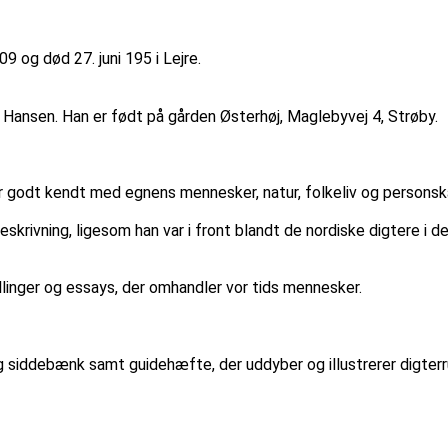
9 og død 27. juni 195 i Lejre.
n Hansen. Han er født på gården Østerhøj, Maglebyvej 4, Strøby.
or godt kendt med egnens mennesker, natur, folkeliv og personsk
vning, ligesom han var i front blandt de nordiske digtere i det 
inger og essays, der omhandler vor tids mennesker.
g siddebænk samt guidehæfte, der uddyber og illustrerer digterr