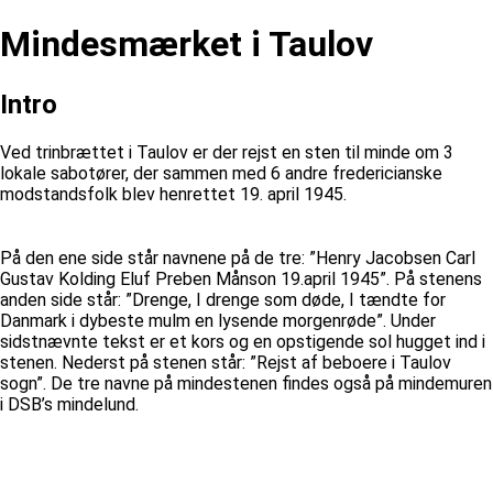
Mindesmærket i Taulov
Intro
Ved trinbrættet i Taulov er der rejst en sten til minde om 3
lokale sabotører, der sammen med 6 andre fredericianske
modstandsfolk blev henrettet 19. april 1945.
På den ene side står navnene på de tre: ”Henry Jacobsen Carl
Gustav Kolding Eluf Preben Månson 19.april 1945”. På stenens
anden side står: ”Drenge, I drenge som døde, I tændte for
Danmark i dybeste mulm en lysende morgenrøde”. Under
sidstnævnte tekst er et kors og en opstigende sol hugget ind i
stenen. Nederst på stenen står: ”Rejst af beboere i Taulov
sogn”. De tre navne på mindestenen findes også på mindemuren
i DSB’s mindelund.