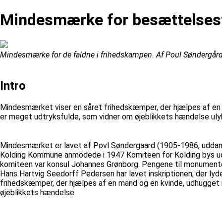
Mindesmærke for besættelsest
Mindesmærke for de faldne i frihedskampen. Af Poul Søndergår
Intro
Mindesmærket viser en såret frihedskæmper, der hjælpes af en ma
er meget udtryksfulde, som vidner om øjeblikkets hændelse uly
Mindesmærket er lavet af Povl Søndergaard (1905-1986, uddan
Kolding Kommune anmodede i 1947 Komiteen for Kolding bys uds
komiteen var konsul Johannes Grønborg. Pengene til monumente
Hans Hartvig Seedorff Pedersen har lavet inskriptionen, der lyd
frihedskæmper, der hjælpes af en mand og en kvinde, udhugget i 
øjeblikkets hændelse.