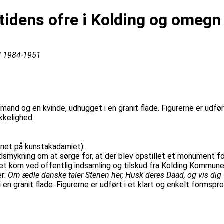
idens ofre i Kolding og omegn
d 1984-1951
nd og en kvinde, udhugget i en granit flade. Figurerne er udfør
kkelighed.
net på kunstakadamiet).
mykning om at sørge for, at der blev opstillet et monument f
t kom ved offentlig indsamling og tilskud fra Kolding Kommune
er:
Om ædle danske taler Stenen her, Husk deres Daad, og vis dig
en granit flade. Figurerne er udført i et klart og enkelt forms