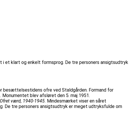
t i et klart og enkelt formsprog. De tre personers ansigtsudtryk
or besættelsestidens ofre ved Staldgården. Formand for
. Monumentet blev afsløret den 5. maj 1951.
 Ofret værd, 1940-1945.
Mindesmærket viser en såret
prog. De tre personers ansigtsudtryk er meget udtryksfulde om