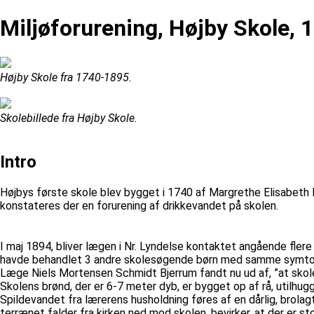
Miljøforurening, Højby Skole, 
Højby Skole fra 1740-1895.
Skolebillede fra Højby Skole.
Intro
Højbys første skole blev bygget i 1740 af Margrethe Elisabeth R
konstateres der en forurening af drikkevandet på skolen.
I maj 1894, bliver lægen i Nr. Lyndelse kontaktet angående fler
havde behandlet 3 andre skolesøgende børn med samme symtome
Læge Niels Mortensen Schmidt Bjerrum fandt nu ud af, ”at skole
Skolens brønd, der er 6-7 meter dyb, er bygget op af rå, uti
Spildevandet fra lærerens husholdning føres af en dårlig, brol
terrænet falder fra kirken ned mod skolen, bevirker, at der er st