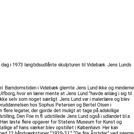
 dag i 1973 langtidsudlånte skulpturen til Videbæk. Jens Lunds
tel. Barndomstiden i Videbæk glemte Jens Lund ikke og minderne
Ulfborg, hvor en lærer mente at Jens Lund ”havde anlæg i sig til
kke selv som noget særligt. Jens Lund var i malerlære og blev
æreruddannelsen hos Sophus Petersen og Bertel Olsen i
ere legater, der gjorde det muligt at tage på adskillige
lling, Den Frie m.fl. udstillede Jens Lund også i udlandet bl.a.
v. Han løste flere opgaver for Statens Museum for Kunst og
llige af hans værker blev opstillet i København. Her kan
ed 12 håndværkstyper ''1929-31:'' ”De fire Årstider” ved søerne