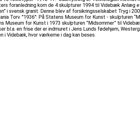
ters foranledning kom de 4 skulpturer 1994 til Videbæk Anlæg eft
” i svensk granit. Denne blev af forsikringsselskabet Tryg i 2
nia Torv. ''1936'': På Statens Museum for Kunst - skulpturen “
ns Museum for Kunst i 1973 skulpturen ”Midsommer” til Videbæk
 bl.a. en frise der er indmuret i Jens Lunds fødehjem, Westergå
en i Videbæk, hvor værkerne i dag kan beses.