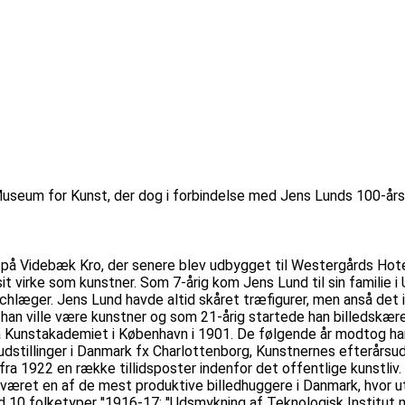
Museum for Kunst, der dog i forbindelse med Jens Lunds 100-års
73 på Videbæk Kro, der senere blev udbygget til Westergårds Ho
t virke som kunstner. Som 7-årig kom Jens Lund til sin familie i 
hlæger. Jens Lund havde altid skåret træfigurer, men anså det i
at han ville være kunstner og som 21-årig startede han billedsk
unstakademiet i København i 1901. De følgende år modtog han fl
dstillinger i Danmark fx Charlottenborg, Kunstnernes efterårsudsti
fra 1922 en række tillidsposter indenfor det offentlige kunstli
æret en af de mest produktive billedhuggere i Danmark, hvor uta
0 folketyper ''1916-17: ''Udsmykning af Teknologisk Institut m