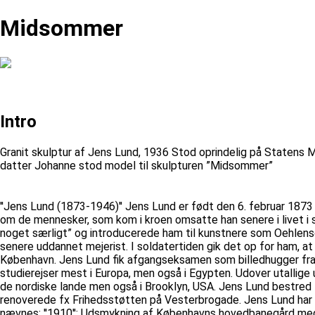
Midsommer
Intro
Granit skulptur af Jens Lund, 1936 Stod oprindelig på Statens 
datter Johanne stod model til skulpturen ”Midsommer”
''Jens Lund (1873-1946)'' Jens Lund er født den 6. februar 18
om de mennesker, som kom i kroen omsatte han senere i livet i si
noget særligt” og introducerede ham til kunstnere som Oehlensc
senere uddannet mejerist. I soldatertiden gik det op for ham, 
København. Jens Lund fik afgangseksamen som billedhugger fra K
studierejser mest i Europa, men også i Egypten. Udover utallige u
de nordiske lande men også i Brooklyn, USA. Jens Lund bestred 
renoverede fx Frihedsstøtten på Vesterbrogade. Jens Lund har v
nævnes: ''1910'': Udsmykning af Københavns hovedbanegård med 1