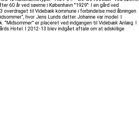
er 60 år ved søerne i København ''1929'': I en gård ved
003 overdraget til Videbæk kommune i forbindelse med åbningen
Midsommer”, hvor Jens Lunds datter Johanne var model. I
. ”Midsommer” er placeret ved indgangen til Videbæk Anlæg. I
rds Hotel. I 2012-13 blev indgået aftale om at adskillige