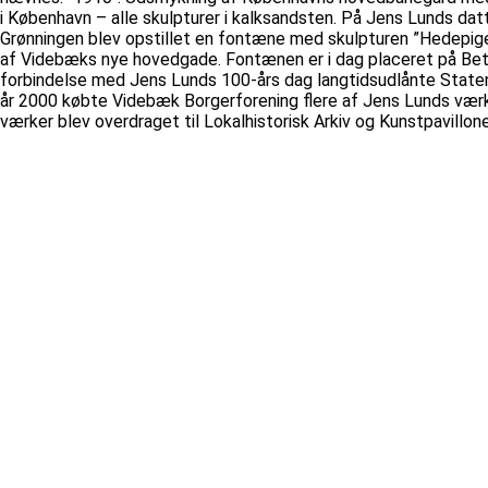
i København – alle skulpturer i kalksandsten. På Jens Lunds dat
Grønningen blev opstillet en fontæne med skulpturen ”Hedepigen
af Videbæks nye hovedgade. Fontænen er i dag placeret på Beta
forbindelse med Jens Lunds 100-års dag langtidsudlånte State
år 2000 købte Videbæk Borgerforening flere af Jens Lunds værker
værker blev overdraget til Lokalhistorisk Arkiv og Kunstpavillon