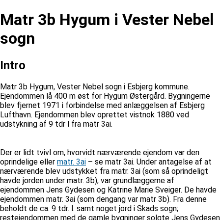
Matr 3b Hygum i Vester Nebel
sogn
Intro
Matr 3b Hygum, Vester Nebel sogn i Esbjerg kommune.
Ejendommen lå 400 m øst for Hygum Østergård. Bygningerne
blev fjernet 1971 i forbindelse med anlæggelsen af Esbjerg
Lufthavn. Ejendommen blev oprettet vistnok 1880 ved
udstykning af 9 tdr l fra matr 3ai.
Der er lidt tvivl om, hvorvidt nærværende ejendom var den
oprindelige eller
matr. 3ai
– se matr 3ai. Under antagelse af at
nærværende blev udstykket fra matr. 3ai (som så oprindeligt
havde jorden under matr. 3b), var grundlæggerne af
ejendommen Jens Gydesen og Katrine Marie Sveiger. De havde
ejendommen matr. 3ai (som dengang var matr 3b). Fra denne
beholdt de ca. 9 tdr. l. samt noget jord i Skads sogn;
restejendommen med de gamle bygninger solgte Jens Gydesen