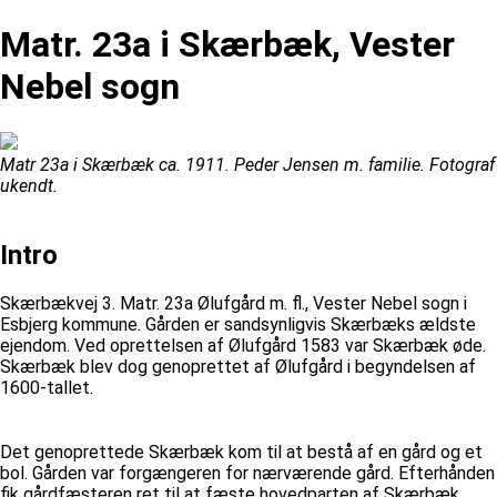
Matr. 23a i Skærbæk, Vester
Nebel sogn
Matr 23a i Skærbæk ca. 1911. Peder Jensen m. familie. Fotograf
ukendt.
Intro
Skærbækvej 3. Matr. 23a Ølufgård m. fl., Vester Nebel sogn i
Esbjerg kommune. Gården er sandsynligvis Skærbæks ældste
ejendom. Ved oprettelsen af Ølufgård 1583 var Skærbæk øde.
Skærbæk blev dog genoprettet af Ølufgård i begyndelsen af
1600-tallet.
Det genoprettede Skærbæk kom til at bestå af en gård og et
bol. Gården var forgængeren for nærværende gård. Efterhånden
fik gårdfæsteren ret til at fæste hovedparten af Skærbæk