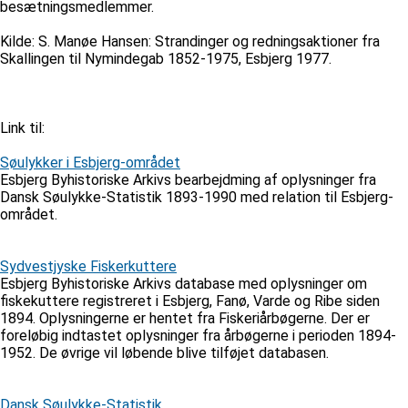
besætningsmedlemmer.
Kilde: S. Manøe Hansen: Strandinger og redningsaktioner fra
Skallingen til Nymindegab 1852-1975, Esbjerg 1977.
Link til:
Søulykker i Esbjerg-området
Esbjerg Byhistoriske Arkivs bearbejdming af oplysninger fra
Dansk Søulykke-Statistik 1893-1990 med relation til Esbjerg-
området.
Sydvestjyske Fiskerkuttere
Esbjerg Byhistoriske Arkivs database med oplysninger om
fiskekuttere registreret i Esbjerg, Fanø, Varde og Ribe siden
1894. Oplysningerne er hentet fra Fiskeriårbøgerne. Der er
foreløbig indtastet oplysninger fra årbøgerne i perioden 1894-
1952. De øvrige vil løbende blive tilføjet databasen.
Dansk Søulykke-Statistik