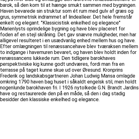
barok, så den kom til at hænge smukt sammen med bygningen.
Haven bevarede sin struktur som ét rum med gulv af græs og
grus, symmetrisk indrammet af lindealleer. Det hele fremstår
enkelt og elegant. ''Klassicistisk enkelhed og elegance''
Marienlysts oprindelige bygning og have blev placeret for
foden af en stejl skråning. Det gav snævre muligheder, men har
alligevel resulteret i en usædvanlig enhed mellem hus og have.
Efter omlægningen til renæssancehave blev tværaksen mellem
to indgange i havemuren bevaret, og haven blev holdt inden for
renæssancens lukkede rum. Den tidligere barokhaves
perspektiviske kig kunne godt undværes, fordi man fra en
terrasse på taget kunne skue ud over Øresund. Kronprins
Frederik og landskabsgartneren Johan Ludwig Mansa omlagde
omkring 1790 haven bag huset i såkaldt engelsk stil, men holdt
nogenlunde barokhaven fri. I 1926 nytolkede G.N. Brandt Jardins
have og restaurerede den på en måde, så den i dag stadig
besidder den klassiske enkelhed og elegance.