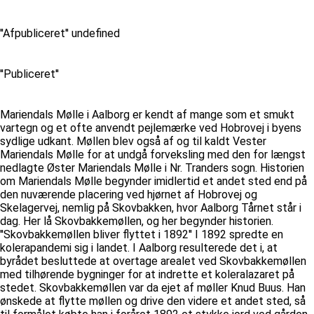
''Afpubliceret'' undefined
''Publiceret''
Mariendals Mølle i Aalborg er kendt af mange som et smukt
vartegn og et ofte anvendt pejlemærke ved Hobrovej i byens
sydlige udkant. Møllen blev også af og til kaldt Vester
Mariendals Mølle for at undgå forveksling med den for længst
nedlagte Øster Mariendals Mølle i Nr. Tranders sogn. Historien
om Mariendals Mølle begynder imidlertid et andet sted end på
den nuværende placering ved hjørnet af Hobrovej og
Skelagervej, nemlig på Skovbakken, hvor Aalborg Tårnet står i
dag. Her lå Skovbakkemøllen, og her begynder historien.
''Skovbakkemøllen bliver flyttet i 1892'' I 1892 spredte en
kolerapandemi sig i landet. I Aalborg resulterede det i, at
byrådet besluttede at overtage arealet ved Skovbakkemøllen
med tilhørende bygninger for at indrette et koleralazaret på
stedet. Skovbakkemøllen var da ejet af møller Knud Buus. Han
ønskede at flytte møllen og drive den videre et andet sted, så