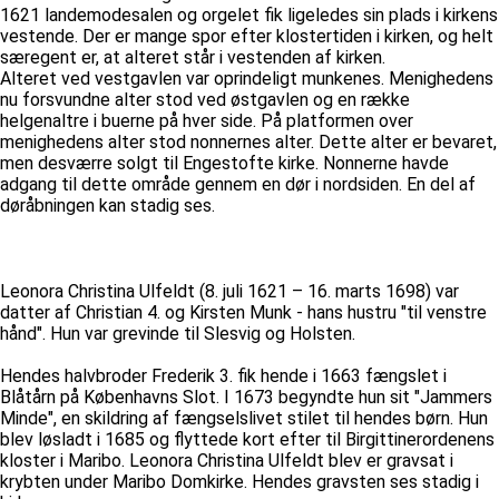
1621 landemodesalen og orgelet fik ligeledes sin plads i kirkens
vestende. Der er mange spor efter klostertiden i kirken, og helt
særegent er, at alteret står i vestenden af kirken.
Alteret ved vestgavlen var oprindeligt munkenes. Menighedens
nu forsvundne alter stod ved østgavlen og en række
helgenaltre i buerne på hver side. På platformen over
menighedens alter stod nonnernes alter. Dette alter er bevaret,
men desværre solgt til Engestofte kirke. Nonnerne havde
adgang til dette område gennem en dør i nordsiden. En del af
døråbningen kan stadig ses.
Leonora Christina Ulfeldt (8. juli 1621 – 16. marts 1698) var
datter af Christian 4. og Kirsten Munk - hans hustru "til venstre
hånd". Hun var grevinde til Slesvig og Holsten.
Hendes halvbroder Frederik 3. fik hende i 1663 fængslet i
Blåtårn på Københavns Slot. I 1673 begyndte hun sit "Jammers
Minde", en skildring af fængselslivet stilet til hendes børn. Hun
blev løsladt i 1685 og flyttede kort efter til Birgittinerordenens
kloster i Maribo. Leonora Christina Ulfeldt blev er gravsat i
krybten under Maribo Domkirke. Hendes gravsten ses stadig i