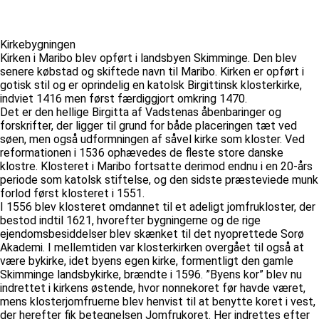
Kirkebygningen
Kirken i Maribo blev opført i landsbyen Skimminge. Den blev
senere købstad og skiftede navn til Maribo. Kirken er opført i
gotisk stil og er oprindelig en katolsk Birgittinsk klosterkirke,
indviet 1416 men først færdiggjort omkring 1470.
Det er den hellige Birgitta af Vadstenas åbenbaringer og
forskrifter, der ligger til grund for både placeringen tæt ved
søen, men også udformningen af såvel kirke som kloster. Ved
reformationen i 1536 ophævedes de fleste store danske
klostre. Klosteret i Maribo fortsatte derimod endnu i en 20-års
periode som katolsk stiftelse, og den sidste præsteviede munk
forlod først klosteret i 1551.
I 1556 blev klosteret omdannet til et adeligt jomfrukloster, der
bestod indtil 1621, hvorefter bygningerne og de rige
ejendomsbesiddelser blev skænket til det nyoprettede Sorø
Akademi. I mellemtiden var klosterkirken overgået til også at
være bykirke, idet byens egen kirke, formentligt den gamle
Skimminge landsbykirke, brændte i 1596. ”Byens kor” blev nu
indrettet i kirkens østende, hvor nonnekoret før havde været,
mens klosterjomfruerne blev henvist til at benytte koret i vest,
der herefter fik betegnelsen Jomfrukoret. Her indrettes efter