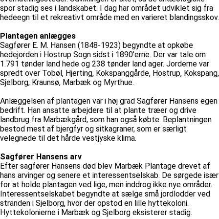
spor stadig ses i landskabet. I dag har området udviklet sig fra
hedeegn til et rekreativt område med en varieret blandingsskov.
Plantagen anlægges
Sagfører E. M. Hansen (1848-1923) begyndte at opkøbe
hedejorden i Hostrup Sogn sidst i 1890'erne. Der var tale om
1.791 tønder land hede og 238 tønder land ager. Jorderne var
spredt over Tobøl, Hjerting, Kokspanggårde, Hostrup, Kokspang,
Sjelborg, Kraunsø, Marbæk og Myrthue.
Anlæggelsen af plantagen var i høj grad Sagfører Hansens egen
bedrift. Han ansatte arbejdere til at plante træer og drive
landbrug fra Marbækgård, som han også købte. Beplantningen
bestod mest af bjergfyr og sitkagraner, som er særligt
velegnede til det hårde vestjyske klima.
Sagfører Hansens arv
Efter sagfører Hansens død blev Marbæk Plantage drevet af
hans arvinger og senere et interessentselskab. De sørgede især
for at holde plantagen ved lige, men inddrog ikke nye områder.
Interessentselskabet begyndte at sælge små jordlodder ved
stranden i Sjelborg, hvor der opstod en lille hyttekoloni.
Hyttekolonierne i Marbæk og Sjelborg eksisterer stadig.