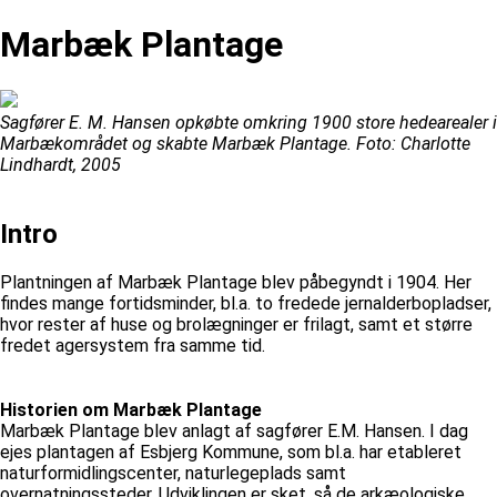
Marbæk Plantage
Sagfører E. M. Hansen opkøbte omkring 1900 store hedearealer i
Marbækområdet og skabte Marbæk Plantage. Foto: Charlotte
Lindhardt, 2005
Intro
Plantningen af Marbæk Plantage blev påbegyndt i 1904. Her
findes mange fortidsminder, bl.a. to fredede jernalderbopladser,
hvor rester af huse og brolægninger er frilagt, samt et større
fredet agersystem fra samme tid.
Historien om Marbæk Plantage
Marbæk Plantage blev anlagt af sagfører E.M. Hansen. I dag
ejes plantagen af Esbjerg Kommune, som bl.a. har etableret
naturformidlingscenter, naturlegeplads samt
overnatningssteder. Udviklingen er sket, så de arkæologiske