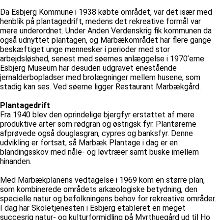
Da Esbjerg Kommune i 1938 købte området, var det især med
henblik på plantagedrift, medens det rekreative formål var
mere underordnet. Under Anden Verdenskrig fik kommunen da
også udnyttet plantagen, og Marbækområdet har flere gange
beskæftiget unge mennesker i perioder med stor
arbejdsløshed, senest med søernes anlæggelse i 1970’erne.
Esbjerg Museum har desuden udgravet enestående
jernalderbopladser med brolægninger mellem husene, som
stadig kan ses. Ved søerne ligger Restaurant Marbækgård.
Plantagedrift
Fra 1940 blev den oprindelige bjergfyr erstattet af mere
produktive arter som rødgran og østrigsk fyr. Plantørerne
afprøvede også douglasgran, cypres og banksfyr. Denne
udvikling er fortsat, så Marbæk Plantage i dag er en
blandingsskov med nåle- og løvtræer samt buske imellem
hinanden.
Med Marbækplanens vedtagelse i 1969 kom en større plan,
som kombinerede områdets arkæologiske betydning, den
specielle natur og befolkningens behov for rekreative områder.
I dag har Skoletjenesten i Esbjerg etableret en meget
succesrig natur- og kulturformidling på Myrthuegård ud til Ho