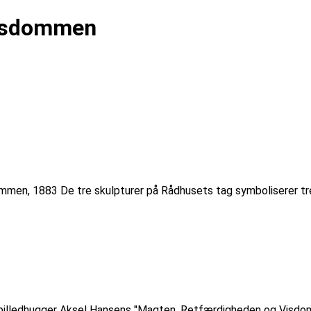
Visdommen
men, 1883 De tre skulpturer på Rådhusets tag symboliserer tr
billedhugger Aksel Hansens "Magten, Retfærdigheden og Visdom