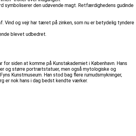
ærd symboliserer den udøvende magt. Retfærdighedens gudinde
af. Vind og vejr har tæret på zinken, som nu er betydelig tyndere
ende blevet udbedret.
far for siden at komme på Kunstakademiet i København. Hans
ster og større portrætstatuer, men også mytologiske og
og Fyns Kunstmuseum. Han stod bag flere rumudsmykninger,
rg er nok hans i dag bedst kendte værker.