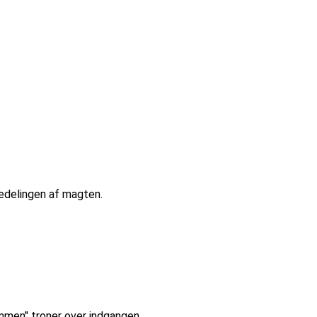
edelingen af magten.
men" troner over indgangen.