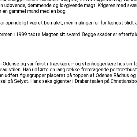
s den udøvende, dømmende og lovgivende magt. Krigeren med sv
som en gammel mand med en bog.
 har oprindeligt været bemalet, men malingen er for længst slidt 
rmen i 1999 tabte Magten sit sværd. Begge skader er efterføl
 i Odense og var først i træskærer- og stenhuggerlære hos sin 
nouveau stilen. Han udførte en lang række fremragende portrætbu
 han udført figurgrupper placeret på toppen af Odense Rådhus 
al på Sølyst. Hans seks giganter i Drabantsalen på Christiansbo