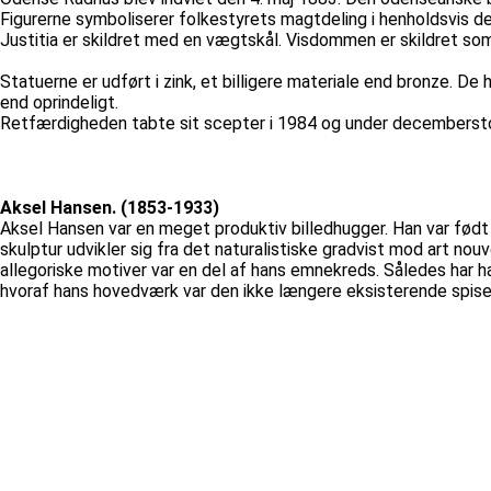
Figurerne symboliserer folkestyrets magtdeling i henholdsvi
Justitia er skildret med en vægtskål. Visdommen er skildret 
Statuerne er udført i zink, et billigere materiale end bronze. De
end oprindeligt.
Retfærdigheden tabte sit scepter i 1984 og under decembersto
Aksel Hansen. (1853-1933)
Aksel Hansen var en meget produktiv billedhugger. Han var født
skulptur udvikler sig fra det naturalistiske gradvist mod art 
allegoriske motiver var en del af hans emnekreds. Således har
hvoraf hans hovedværk var den ikke længere eksisterende spises