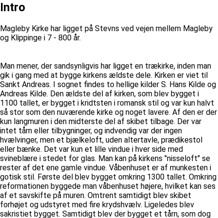
Intro
Magleby Kirke har ligget på Stevns ved vejen mellem Magleby
og Klippinge i 7 - 800 år.
Man mener, der sandsynligvis har ligget en trækirke, inden man
gik i gang med at bygge kirkens ældste dele. Kirken er viet til
Sankt Andreas. I sognet findes to hellige kilder S. Hans Kilde og
Andreas Kilde. Den ældste del af kirken, som blev bygget i
1100 tallet, er bygget i kridtsten i romansk stil og var kun halvt
så stor som den nuværende kirke og noget lavere. Af den er der
kun langmuren i den midterste del af skibet tilbage. Der var
intet tårn eller tilbygninger, og indvendig var der ingen
hvælvinger, men et bjælkeloft, uden altertavle, prædikestol
eller bænke. Det var kun et lille vindue i hver side med
svineblære i stedet for glas. Man kan på kirkens "nisseloft" se
rester af det ene gamle vindue. Våbenhuset er af munkesten i
gotisk stil. Første del blev bygget omkring 1300 tallet. Omkring
reformationen byggede man våbenhuset højere, hvilket kan ses
af et savskifte på muren. Omtrent samtidigt blev skibet
forhøjet og udstyret med fire krydshvælv. Ligeledes blev
sakristiet bygget. Samtidigt blev der bygget et tårn, som dog