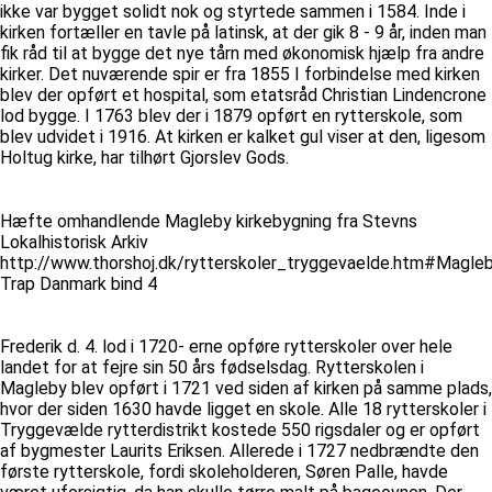
ikke var bygget solidt nok og styrtede sammen i 1584. Inde i
kirken fortæller en tavle på latinsk, at der gik 8 - 9 år, inden man
fik råd til at bygge det nye tårn med økonomisk hjælp fra andre
kirker. Det nuværende spir er fra 1855 I forbindelse med kirken
blev der opført et hospital, som etatsråd Christian Lindencrone
lod bygge. I 1763 blev der i 1879 opført en rytterskole, som
blev udvidet i 1916. At kirken er kalket gul viser at den, ligesom
Holtug kirke, har tilhørt Gjorslev Gods.
Hæfte omhandlende Magleby kirkebygning fra Stevns
Lokalhistorisk Arkiv
http://www.thorshoj.dk/rytterskoler_tryggevaelde.htm#Magle
Trap Danmark bind 4
Frederik d. 4. lod i 1720- erne opføre rytterskoler over hele
landet for at fejre sin 50 års fødselsdag. Rytterskolen i
Magleby blev opført i 1721 ved siden af kirken på samme plads,
hvor der siden 1630 havde ligget en skole. Alle 18 rytterskoler i
Tryggevælde rytterdistrikt kostede 550 rigsdaler og er opført
af bygmester Laurits Eriksen. Allerede i 1727 nedbrændte den
første rytterskole, fordi skoleholderen, Søren Palle, havde