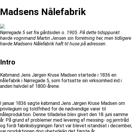
Madsens Nålefabrik
Nørregade 5 set fra gårdsiden o. 1905. På dette tidsppunkt
havde vognmand Martin Jensen sin forretning her, men tidligere
havde Madsens Nålefabrik haft til huse på adressen.
Intro
Købmand Jens Jørgen Kruse Madsen startede i 1836 en
nålefabrik i Nørregade 5, som fortsatte sin virksomhed ind i
anden halvdel af 1800-årene.
I januar 1836 søgte købmand Jens Jørgen Kruse Madsen om
privilegium og toldfrihed for de nødvendige varer til
nåleproduktion. Denne tilladelse blev givet den 18. juni samme
år. På grund af problemer med levering af messing- og jerntråd
og fordi fabriksbygningen først var blevet istandsat i december,
var produktionen dog ubetydelig det første år.