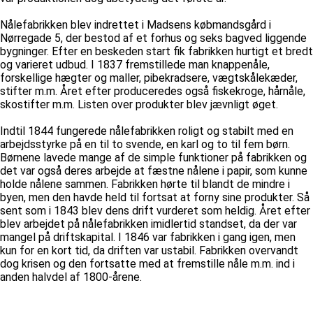
Nålefabrikken blev indrettet i Madsens købmandsgård i
Nørregade 5, der bestod af et forhus og seks bagved liggende
bygninger. Efter en beskeden start fik fabrikken hurtigt et bredt
og varieret udbud. I 1837 fremstillede man knappenåle,
forskellige hægter og maller, pibekradsere, vægtskålekæder,
stifter m.m. Året efter produceredes også fiskekroge, hårnåle,
skostifter m.m. Listen over produkter blev jævnligt øget.
Indtil 1844 fungerede nålefabrikken roligt og stabilt med en
arbejdsstyrke på en til to svende, en karl og to til fem børn.
Børnene lavede mange af de simple funktioner på fabrikken og
det var også deres arbejde at fæstne nålene i papir, som kunne
holde nålene sammen. Fabrikken hørte til blandt de mindre i
byen, men den havde held til fortsat at forny sine produkter. Så
sent som i 1843 blev dens drift vurderet som heldig. Året efter
blev arbejdet på nålefabrikken imidlertid standset, da der var
mangel på driftskapital. I 1846 var fabrikken i gang igen, men
kun for en kort tid, da driften var ustabil. Fabrikken overvandt
dog krisen og den fortsatte med at fremstille nåle m.m. ind i
anden halvdel af 1800-årene.