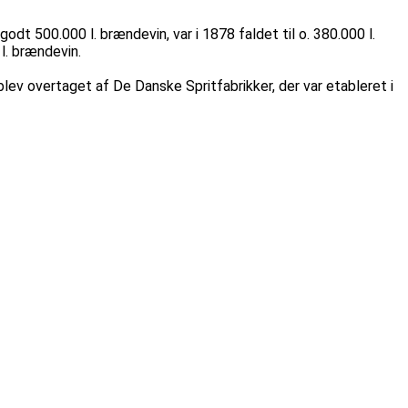
dt 500.000 l. brændevin, var i 1878 faldet til o. 380.000 l.
l. brændevin.
ev overtaget af De Danske Spritfabrikker, der var etableret i