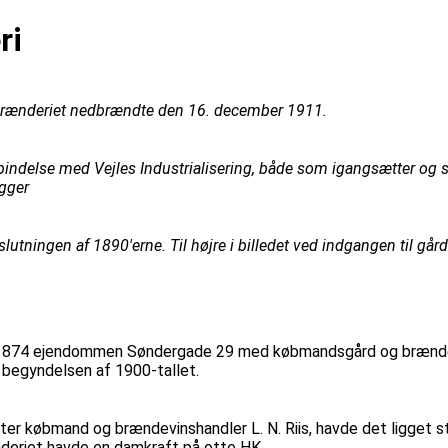
ri
Brænderiet nedbrændte den 16. december 1911.
bindelse med Vejles Industrialisering, både som igangsætter og s
ygger
utningen af 1890'erne. Til højre i billedet ved indgangen til går
i 1874 ejendommen Søndergade 29 med købmandsgård og brænderi.
l begyndelsen af 1900-tallet.
r købmand og brændevinshandler L. N. Riis, havde det ligget st
deriet havde en damkraft på otte HK.