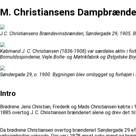
M. Christiansens Dampbrænde
J.C. Christiansens Brændevinsbrænderi, Søndergade 29, 1905. 
Købmand J. C. Christiansen (1836-1908) var særdeles aktiv i for
Bomuldsspinderier, Vejle Bolte- og Møtrikfabrik og Østjydske Br
Søndergade 29, o. 1900. Bygningen blev ombygget og forhøjet i sl
Intro
Brødrene Jens Christian, Frederik og Mads Christiansen købte 
1885 overtog J. C. Christiansen brænderiet alene og drev det ti
Da brødrene Christiansen overtog brænderiet Søndergade 29 efte
virksomheden voksede. Der var i 1878 ansat seks mand og bræn