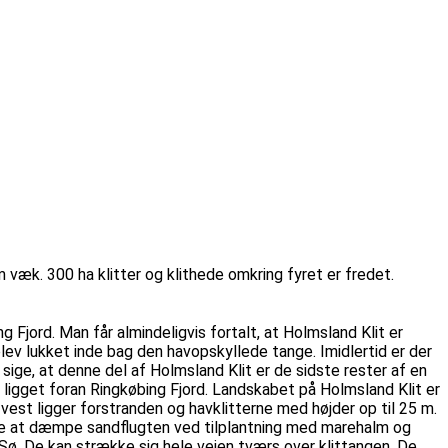
km væk. 300 ha klitter og klithede omkring fyret er fredet.
 Fjord. Man får almindeligvis fortalt, at Holmsland Klit er
lev lukket inde bag den havopskyllede tange. Imidlertid er der
ige, at denne del af Holmsland Klit er de sidste rester af en
ar ligget foran Ringkøbing Fjord. Landskabet på Holmsland Klit er
 vest ligger forstranden og havklitterne med højder op til 25 m.
dte at dæmpe sandflugten ved tilplantning med marehalm og
Sø. De kan strække sig hele vejen tværs over klittangen. De