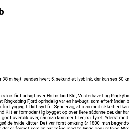
b
 er 38 m højt, sendes hvert 5. sekund et lysblink, der kan ses 50 
n storslået udsigt over Holmsland Klit, Vesterhavet og Ringkøbing
t Ringkøbing Fjord oprindelig var en havbugt, som efterhånden b
a Lyngvig til lidt syd for Søndervig, at man med sikkerhed kan s
sland Klit er formodentlig bygget op over flere sådanne øer, der h
t godt overblik over, når man kommer til vejrs i fyret. Yderst mod
gså de hvide klitter. Det var først omkring år 1800, man begyn
r, der er formet som en halvmåne med to lange ben i retning NV-