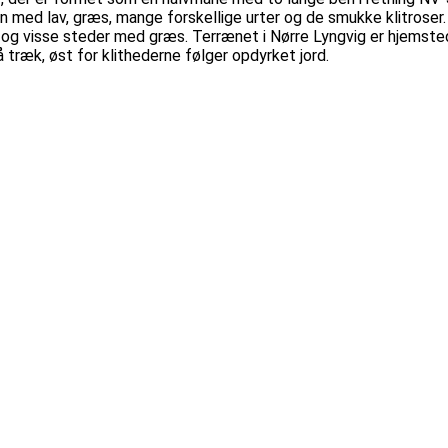
 med lav, græs, mange forskellige urter og de smukke klitroser. Kl
g og visse steder med græs. Terrænet i Nørre Lyngvig er hjemste
å træk, øst for klithederne følger opdyrket jord.