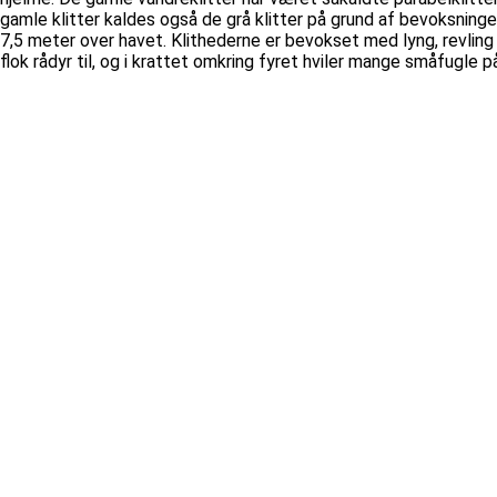
gamle klitter kaldes også de grå klitter på grund af bevoksningen
7,5 meter over havet. Klithederne er bevokset med lyng, revlin
flok rådyr til, og i krattet omkring fyret hviler mange småfugle p