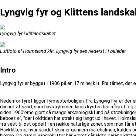
Lyngvig fyr og Klittens landska
Lyngvig fyr i klitlandskabet.
Luftfoto af Holmsland klit. Lyngvig fyr ses nederst i i billedet.
Intro
Lyngvig fyr er bygget i 1906 på en 17 m høj klit. Fra tårnet, der
Nedenfor fyret ligger fyrmesterboligen. Fra Lyngvig Fyr er der e
dannet af sand, som havstrømmen langs kysten har aflejret, og a
siden 1960'erne gjort så mange arkæologiskfund på strækningen fr
beboet ø'', ''der i oldtiden har strakt sig langt ud i havet. Holm
fra vest til øst opdelt i en række naturlige zoner, som man får e
Havklitterne, hvor sandet skinner gennem marehalmen, kaldes o
hjelme. De gamle vandreklitter har været såkaldte parabelklitte