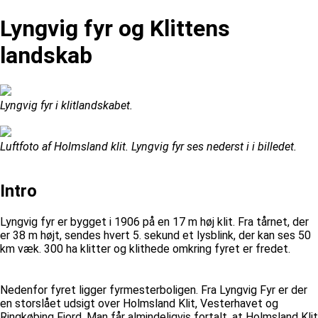
Lyngvig fyr og Klittens
landskab
Lyngvig fyr i klitlandskabet.
Luftfoto af Holmsland klit. Lyngvig fyr ses nederst i i billedet.
Intro
Lyngvig fyr er bygget i 1906 på en 17 m høj klit. Fra tårnet, der
er 38 m højt, sendes hvert 5. sekund et lysblink, der kan ses 50
km væk. 300 ha klitter og klithede omkring fyret er fredet.
Nedenfor fyret ligger fyrmesterboligen. Fra Lyngvig Fyr er der
en storslået udsigt over Holmsland Klit, Vesterhavet og
Ringkøbing Fjord. Man får almindeligvis fortalt, at Holmsland Klit