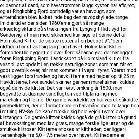
er dannet af sand, som havstrømmen langs kysten har aflejret,
og at Ringkøbing Fjord oprindelig var en havbugt, som
efterhånden blev lukket inde bag den havopskyllede tange.
Imidlertid er der siden 1960'erne gjort så mange
arkæologiskfund på strækningen fra Lyngvig til lidt syd for
Søndervig, at man med sikkerhed kan sige, at denne del af
Holmsland Klit er de sidste rester af en beboet ø'', ''der i
oldtiden har strakt sig langt ud i havet. Holmsland Klit er
formodentlig bygget op over flere sådanne øer, der har ligget
foran Ringkøbing Fjord. Landskabet på Holmsland Klit er fra
vest til øst opdelt i en række naturlige zoner, som man får et
godt overblik over, når man kommer til vejrs i fyret. Yderst mod
vest ligger forstranden og havklitterne med højder op til 25 m.
Havklitterne, hvor sandet skinner gennem marehalmen, kaldes
også de hvide klitter. Det var først omkring år 1800, man
begyndte at dæmpe sandflugten ved tilplantning med
marehalm og hjelme. De gamle vandreklitter har været såkaldte
parabelklitter, der er formet som en halvmåne med to lange ben
i retning NV-Sø. De kan strække sig hele vejen tværs over
klittangen. De gamle klitter kaldes også de grå klitter på grund
af bevoksningen med lav, græs, mange forskellige urter og de
smukke klitroser. Klitterne afløses af klitheden, der ligger i
terrænhøjde fra 5,0 - 7,5 meter over havet. Klithederne er