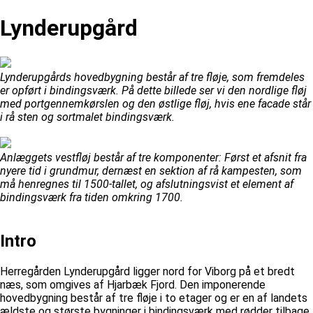
Lynderupgård
Lynderupgårds hovedbygning består af tre fløje, som fremdeles
er opført i bindingsværk. På dette billede ser vi den nordlige fløj
med portgennemkørslen og den østlige fløj, hvis ene facade står
i rå sten og sortmalet bindingsværk.
Anlæggets vestfløj består af tre komponenter: Først et afsnit fra
nyere tid i grundmur, dernæst en sektion af rå kampesten, som
må henregnes til 1500-tallet, og afslutningsvist et element af
bindingsværk fra tiden omkring 1700.
Intro
Herregården Lynderupgård ligger nord for Viborg på et bredt
næs, som omgives af Hjarbæk Fjord. Den imponerende
hovedbygning består af tre fløje i to etager og er en af landets
ældste og største bygninger i bindingsværk med rødder tilbage