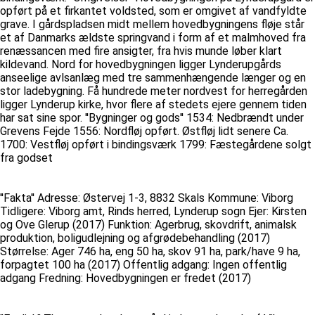
opført på et firkantet voldsted, som er omgivet af vandfyldte
grave. I gårdspladsen midt mellem hovedbygningens fløje står
et af Danmarks ældste springvand i form af et malmhoved fra
renæssancen med fire ansigter, fra hvis munde løber klart
kildevand. Nord for hovedbygningen ligger Lynderupgårds
anseelige avlsanlæg med tre sammenhængende længer og en
stor ladebygning. Få hundrede meter nordvest for herregården
ligger Lynderup kirke, hvor flere af stedets ejere gennem tiden
har sat sine spor. ''Bygninger og gods'' 1534: Nedbrændt under
Grevens Fejde 1556: Nordfløj opført. Østfløj lidt senere Ca.
1700: Vestfløj opført i bindingsværk 1799: Fæstegårdene solgt
fra godset
''Fakta'' Adresse: Østervej 1-3, 8832 Skals Kommune: Viborg
Tidligere: Viborg amt, Rinds herred, Lynderup sogn Ejer: Kirsten
og Ove Glerup (2017) Funktion: Agerbrug, skovdrift, animalsk
produktion, boligudlejning og afgrødebehandling (2017)
Størrelse: Ager 746 ha, eng 50 ha, skov 91 ha, park/have 9 ha,
forpagtet 100 ha (2017) Offentlig adgang: Ingen offentlig
adgang Fredning: Hovedbygningen er fredet (2017)