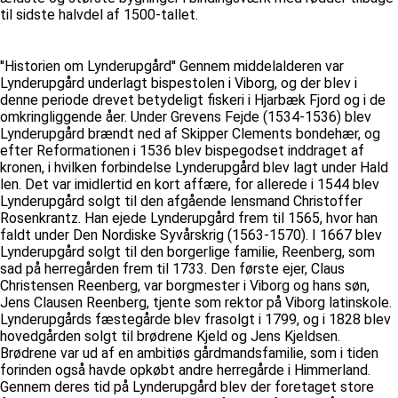
til sidste halvdel af 1500-tallet.
''Historien om Lynderupgård'' Gennem middelalderen var
Lynderupgård underlagt bispestolen i Viborg, og der blev i
denne periode drevet betydeligt fiskeri i Hjarbæk Fjord og i de
omkringliggende åer. Under Grevens Fejde (1534-1536) blev
Lynderupgård brændt ned af Skipper Clements bondehær, og
efter Reformationen i 1536 blev bispegodset inddraget af
kronen, i hvilken forbindelse Lynderupgård blev lagt under Hald
len. Det var imidlertid en kort affære, for allerede i 1544 blev
Lynderupgård solgt til den afgående lensmand Christoffer
Rosenkrantz. Han ejede Lynderupgård frem til 1565, hvor han
faldt under Den Nordiske Syvårskrig (1563-1570). I 1667 blev
Lynderupgård solgt til den borgerlige familie, Reenberg, som
sad på herregården frem til 1733. Den første ejer, Claus
Christensen Reenberg, var borgmester i Viborg og hans søn,
Jens Clausen Reenberg, tjente som rektor på Viborg latinskole.
Lynderupgårds fæstegårde blev frasolgt i 1799, og i 1828 blev
hovedgården solgt til brødrene Kjeld og Jens Kjeldsen.
Brødrene var ud af en ambitiøs gårdmandsfamilie, som i tiden
forinden også havde opkøbt andre herregårde i Himmerland.
Gennem deres tid på Lynderupgård blev der foretaget store