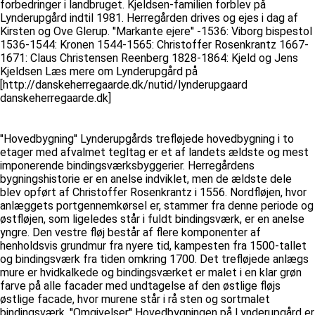
forbedringer i landbruget. Kjeldsen-familien forblev på
Lynderupgård indtil 1981. Herregården drives og ejes i dag af
Kirsten og Ove Glerup. ''Markante ejere'' -1536: Viborg bispestol
1536-1544: Kronen 1544-1565: Christoffer Rosenkrantz 1667-
1671: Claus Christensen Reenberg 1828-1864: Kjeld og Jens
Kjeldsen Læs mere om Lynderupgård på
[http://danskeherregaarde.dk/nutid/lynderupgaard
danskeherregaarde.dk]
''Hovedbygning'' Lynderupgårds trefløjede hovedbygning i to
etager med afvalmet tegltag er et af landets ældste og mest
imponerende bindingsværksbyggerier. Herregårdens
bygningshistorie er en anelse indviklet, men de ældste dele
blev opført af Christoffer Rosenkrantz i 1556. Nordfløjen, hvor
anlæggets portgennemkørsel er, stammer fra denne periode og
østfløjen, som ligeledes står i fuldt bindingsværk, er en anelse
yngre. Den vestre fløj består af flere komponenter af
henholdsvis grundmur fra nyere tid, kampesten fra 1500-tallet
og bindingsværk fra tiden omkring 1700. Det trefløjede anlægs
mure er hvidkalkede og bindingsværket er malet i en klar grøn
farve på alle facader med undtagelse af den østlige fløjs
østlige facade, hvor murene står i rå sten og sortmalet
bindingsværk. ''Omgivelser'' Hovedbygningen på Lynderupgård er