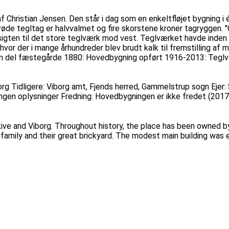
f Christian Jensen. Den står i dag som en enkeltfløjet bygning 
øde tegltag er halvvalmet og fire skorstene kroner tagryggen. ''
ten til det store teglværk mod vest. Teglværket havde inden lu
hvor der i mange århundreder blev brudt kalk til fremstilling af 
af en del fæstegårde 1880: Hovedbygning opført 1916-2013: Tegl
rg Tidligere: Viborg amt, Fjends herred, Gammelstrup sogn Ejer
 Ingen oplysninger Fredning: Hovedbygningen er ikke fredet (2017
kive and Viborg. Throughout history, the place has been owned by
family and their great brickyard. The modest main building was 