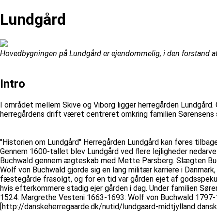
Lundgård
Hovedbygningen på Lundgård er ejendommelig, i den forstand at 
Intro
I området mellem Skive og Viborg ligger herregården Lundgård. 
herregårdens drift været centreret omkring familien Sørensens 
''Historien om Lundgård'' Herregården Lundgård kan føres tilbage
Gennem 1600-tallet blev Lundgård ved flere lejligheder nedarve
Buchwald gennem ægteskab med Mette Parsberg. Slægten Buchwal
Wolf von Buchwald gjorde sig en lang militær karriere i Danmark,
fæstegårde frasolgt, og for en tid var gården ejet af godsspekul
hvis efterkommere stadig ejer gården i dag. Under familien Sør
1524: Margrethe Vesteni 1663-1693: Wolf von Buchwald 1797-1
[http://danskeherregaarde.dk/nutid/lundgaard-midtjylland dans