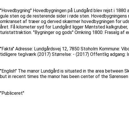
''Hovedbygning'' Hovedbygningen på Lundgård blev rejst i 1880 a
gule sten og de resterende sider i røde sten. Hovedbygningens r
omkranset af træer og derved skærmer hovedbygningen for udsig
året. Få kilometer syd for Lundgård ligger Møntsted kalkgruber, 
turistattraktion. ''Bygninger og gods'' Omkring 1800: Frasalg 
''Fakta'' Adresse: Lundgårdsvej 12, 7850 Stoholm Kommune: Vibo
tidligere teglværk (2017) Størrelse: - (2017) Offentlig adgang:
''English'' The manor Lundgård is situated in the area between S
but in recent times the manor has been center of the Sørensen 
''Publiceret''