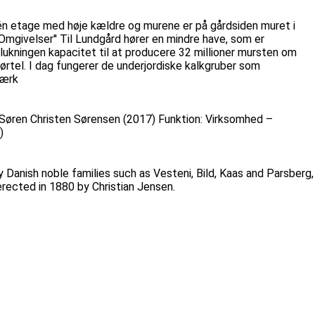
i én etage med høje kældre og murene er på gårdsiden muret i
Omgivelser'' Til Lundgård hører en mindre have, som er
kningen kapacitet til at producere 32 millioner mursten om
mørtel. I dag fungerer de underjordiske kalkgruber som
værk
: Søren Christen Sørensen (2017) Funktion: Virksomhed –
)
 Danish noble families such as Vesteni, Bild, Kaas and Parsberg,
erected in 1880 by Christian Jensen.