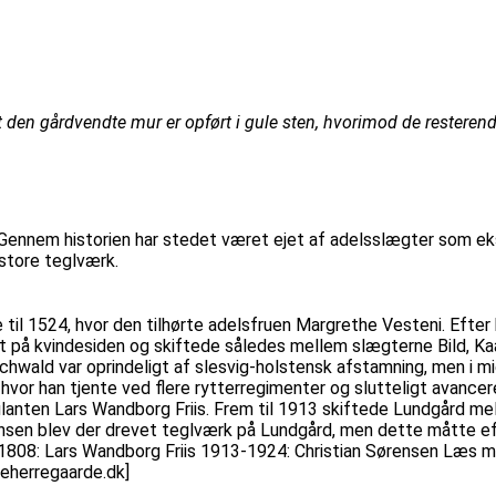
den gårdvendte mur er opført i gule sten, hvorimod de resterend
Gennem historien har stedet været ejet af adelsslægter som ekse
store teglværk.
 til 1524, hvor den tilhørte adelsfruen Margrethe Vesteni. Efter
t på kvindesiden og skiftede således mellem slægterne Bild, Ka
d var oprindeligt af slesvig-holstensk afstamning, men i midt
 hvor han tjente ved flere rytterregimenter og slutteligt avance
anten Lars Wandborg Friis. Frem til 1913 skiftede Lundgård melle
ensen blev der drevet teglværk på Lundgård, men dette måtte eft
808: Lars Wandborg Friis 1913-1924: Christian Sørensen Læs 
keherregaarde.dk]