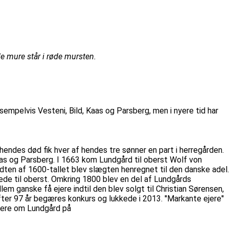
e mure står i røde mursten.
mpelvis Vesteni, Bild, Kaas og Parsberg, men i nyere tid har
 hendes død fik hver af hendes tre sønner en part i herregården.
as og Parsberg. I 1663 kom Lundgård til oberst Wolf von
en af 1600-tallet blev slægten henregnet til den danske adel.
rede til oberst. Omkring 1800 blev en del af Lundgårds
m ganske få ejere indtil den blev solgt til Christian Sørensen,
er 97 år begæres konkurs og lukkede i 2013. ''Markante ejere''
mere om Lundgård på