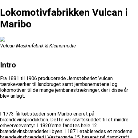
Lokomotivfabrikken Vulcan i
Maribo
Vulcan Maskinfabrik & Kleinsmedie
Intro
Fra 1881 til 1906 producerede Jernstøberiet Vulcan
tærskeværker til landbruget samt jernbanemateriel og
lokomotiver til de mange jernbanestrækninger, der i disse år
blev anlagt.
I 1773 fik købstæder som Maribo eneret på
brændevinsproduktion. Dette var startskuddet til et mindre
erhvervseventyr. I 1820’erne fandtes hele 12
brændevinsbrænderier i byen. I 1871 etableredes et moderne
brændevinsbrænderi i Vestergade 15, baseret på dampkraft.