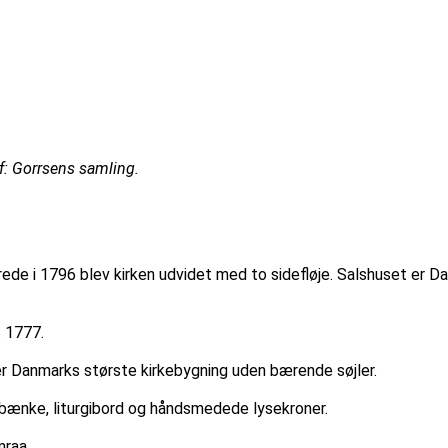
: Gorrsens samling.
ede i 1796 blev kirken udvidet med to sidefløje. Salshuset er D
t 1777.
 er Danmarks største kirkebygning uden bærende søjler.
d bænke, liturgibord og håndsmedede lysekroner.
nraa.