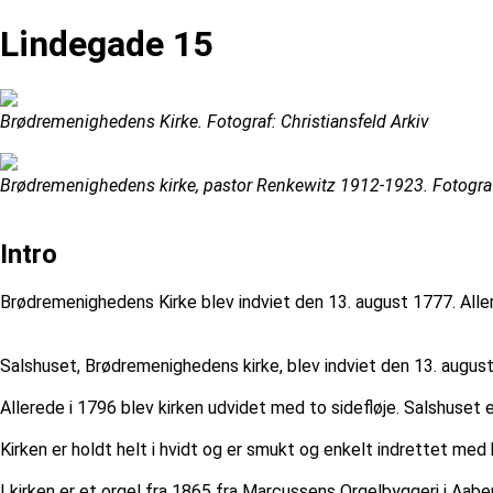
Lindegade 15
Brødremenighedens Kirke. Fotograf: Christiansfeld Arkiv
Brødremenighedens kirke, pastor Renkewitz 1912-1923. Fotograf
Intro
Brødremenighedens Kirke blev indviet den 13. august 1777. Aller
Salshuset, Brødremenighedens kirke, blev indviet den 13. augus
Allerede i 1796 blev kirken udvidet med to sidefløje. Salshuset
Kirken er holdt helt i hvidt og er smukt og enkelt indrettet me
I kirken er et orgel fra 1865 fra Marcussens Orgelbyggeri i Aabe