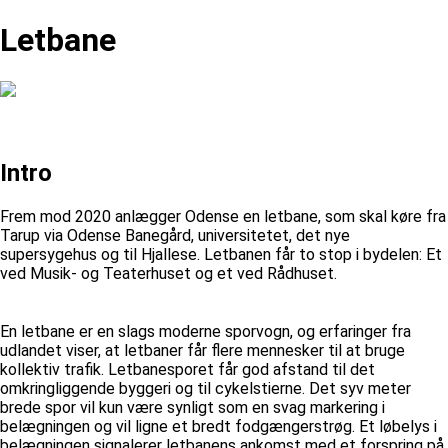
Letbane
Intro
Frem mod 2020 anlægger Odense en letbane, som skal køre fra
Tarup via Odense Banegård, universitetet, det nye
supersygehus og til Hjallese. Letbanen får to stop i bydelen: Et
ved Musik- og Teaterhuset og et ved Rådhuset.
En letbane er en slags moderne sporvogn, og erfaringer fra
udlandet viser, at letbaner får flere mennesker til at bruge
kollektiv trafik. Letbanesporet får god afstand til det
omkringliggende byggeri og til cykelstierne. Det syv meter
brede spor vil kun være synligt som en svag markering i
belægningen og vil ligne et bredt fodgængerstrøg. Et løbelys i
belægningen signalerer letbanens ankomst med et forspring på