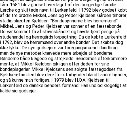
tårn. 1681 blev godset overtaget af den borgerlige familie
Lerche og skiftede navn til Lerkenfeld. I 1792 blev godset købt
af de tre brødre Mikkel, Jens og Peder Kjeldsen. Gården tilhører
stadig slægten Kjeldsen. ''Bondesønnerne blev herremænd''
Mikkel, Jens og Peder Kjeldsen var sønner af en fæstebonde.
De var kommet fri af stavnsbåndet og havde tjent penge på
studehandel og herregårdsforpagtning. Da de købte Lerkenfeld
i 1792, blev de herremænd over andre bønder. Det skabte dog
ikke lykke. De nye godsejere var foregangsmænd i landbrug,
men de nye metoder krævede mere arbejde af bønderne.
Bønderne både klagede og strejkede. Bøndernes efterkommere
mente, at Mikkel Kjeldsen gik igen efter døden for sine
bondeplagerier. Mikkel Kjeldsens søn solgte fæstegodset fra.
Kjeldsen-familien blev derefter storbønder blandt andre bønder,
og så kunne man forliges. I 1979 blev H.O.A. Kjeldsen til
Lerkenfeld de danske bønders formand. Han undlod klogeligt at
kalde sig godsejer.