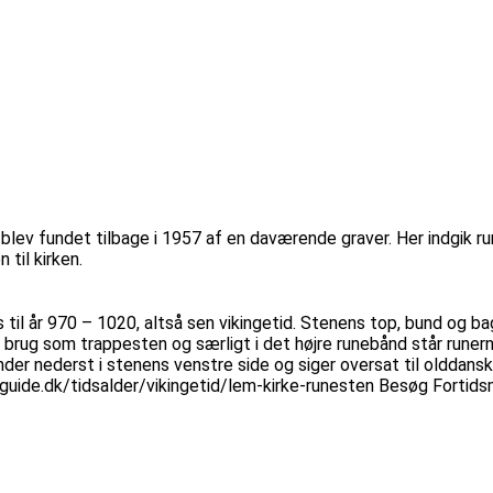
 blev fundet tilbage i 1957 af en daværende graver. Her indgik 
til kirken.
s til år 970 – 1020, altså sen vikingetid. Stenens top, bund og b
il brug som trappesten og særligt i det højre runebånd står runer
 nederst i stenens venstre side og siger oversat til olddansk og n
indeguide.dk/tidsalder/vikingetid/lem-kirke-runesten Besøg Forti