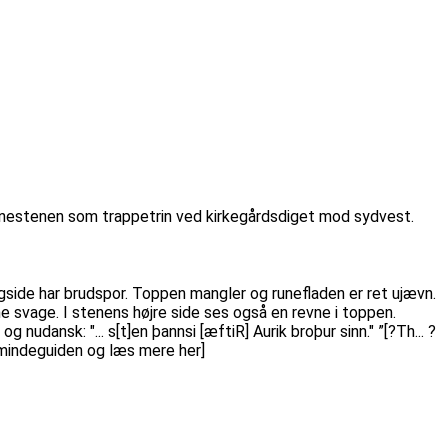
runestenen som trappetrin ved kirkegårdsdiget mod sydvest.
agside har brudspor. Toppen mangler og runefladen er ret ujævn.
ne svage. I stenens højre side ses også en revne i toppen.
udansk: "... s[t]en þannsi [æftiR] Aurik broþur sinn." ”[?Th... ?
dsmindeguiden og læs mere her]