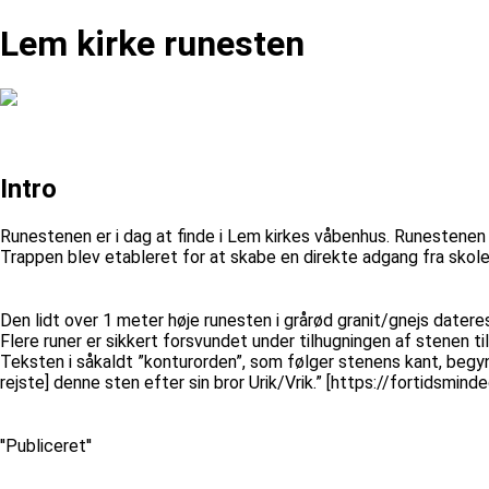
Lem kirke runesten
Intro
Runestenen er i dag at finde i Lem kirkes våbenhus. Runestenen
Trappen blev etableret for at skabe en direkte adgang fra skolen 
Den lidt over 1 meter høje runesten i grårød granit/gnejs datere
Flere runer er sikkert forsvundet under tilhugningen af stenen t
Teksten i såkaldt ”konturorden”, som følger stenens kant, begynder
rejste] denne sten efter sin bror Urik/Vrik.” [https://fortidsm
''Publiceret''