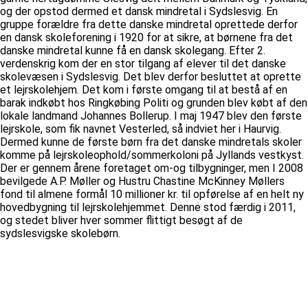
og der opstod dermed et dansk mindretal i Sydslesvig. En
gruppe forældre fra dette danske mindretal oprettede derfor
en dansk skoleforening i 1920 for at sikre, at børnene fra det
danske mindretal kunne få en dansk skolegang. Efter 2.
verdenskrig kom der en stor tilgang af elever til det danske
skolevæsen i Sydslesvig. Det blev derfor besluttet at oprette
et lejrskolehjem. Det kom i første omgang til at bestå af en
barak indkøbt hos Ringkøbing Politi og grunden blev købt af den
lokale landmand Johannes Bollerup. I maj 1947 blev den første
lejrskole, som fik navnet Vesterled, så indviet her i Haurvig.
Dermed kunne de første børn fra det danske mindretals skoler
komme på lejrskoleophold/sommerkoloni på Jyllands vestkyst.
Der er gennem årene foretaget om-og tilbygninger, men I 2008
bevilgede A.P. Møller og Hustru Chastine McKinney Møllers
fond til almene formål 10 millioner kr. til opførelse af en helt ny
hovedbygning til lejrskolehjemmet. Denne stod færdig i 2011,
og stedet bliver hver sommer flittigt besøgt af de
sydslesvigske skolebørn.