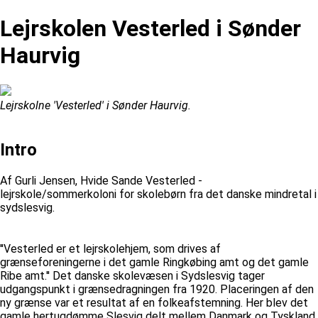
Lejrskolen Vesterled i Sønder
Haurvig
Lejrskolne 'Vesterled' i Sønder Haurvig.
Intro
Af Gurli Jensen, Hvide Sande Vesterled -
lejrskole/sommerkoloni for skolebørn fra det danske mindretal i
sydslesvig.
''Vesterled er et lejrskolehjem, som drives af
grænseforeningerne i det gamle Ringkøbing amt og det gamle
Ribe amt.'' Det danske skolevæsen i Sydslesvig tager
udgangspunkt i grænsedragningen fra 1920. Placeringen af den
ny grænse var et resultat af en folkeafstemning. Her blev det
gamle hertugdømme Slesvig delt mellem Danmark og Tyskland,