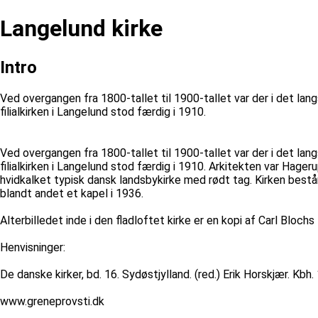
Langelund kirke
Intro
Ved overgangen fra 1800-tallet til 1900-tallet var der i det lan
filialkirken i Langelund stod færdig i 1910.
Ved overgangen fra 1800-tallet til 1900-tallet var der i det lan
filialkirken i Langelund stod færdig i 1910. Arkitekten var Hage
hvidkalket typisk dansk landsbykirke med rødt tag. Kirken består a
blandt andet et kapel i 1936.
Alterbilledet inde i den fladloftet kirke er en kopi af Carl Bloc
Henvisninger:
De danske kirker, bd. 16. Sydøstjylland. (red.) Erik Horskjær. Kbh.
www.greneprovsti.dk