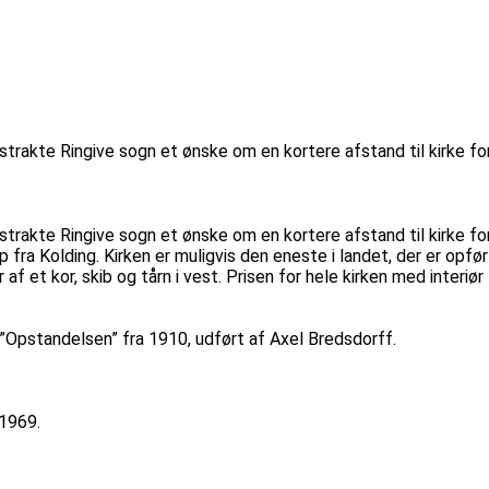
gstrakte Ringive sogn et ønske om en kortere afstand til kirke f
gstrakte Ringive sogn et ønske om en kortere afstand til kirke f
rup fra Kolding. Kirken er muligvis den eneste i landet, der er o
f et kor, skib og tårn i vest. Prisen for hele kirken med interiør 
hs ”Opstandelsen” fra 1910, udført af Axel Bredsdorff.
 1969.