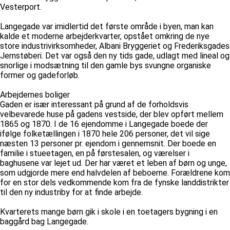
Vesterport.
Langegade var imidlertid det første område i byen, man kan
kalde et moderne arbejderkvarter, opstået omkring de nye
store industrivirksomheder, Albani Bryggeriet og Frederiksgades
Jernstøberi. Det var også den ny tids gade, udlagt med lineal og
snorlige i modsætning til den gamle bys svungne organiske
former og gadeforløb.
Arbejdernes boliger
Gaden er især interessant på grund af de forholdsvis
velbevarede huse på gadens vestside, der blev opført mellem
1865 og 1870. I de 16 ejendomme i Langegade boede der
ifølge folketællingen i 1870 hele 206 personer, det vil sige
næsten 13 personer pr. ejendom i gennemsnit. Der boede en
familie i stueetagen, en på førstesalen, og værelser i
baghusene var lejet ud. Der har været et leben af børn og unge,
som udgjorde mere end halvdelen af beboerne. Forældrene kom
for en stor dels vedkommende kom fra de fynske landdistrikter
til den ny industriby for at finde arbejde.
Kvarterets mange børn gik i skole i en toetagers bygning i en
baggård bag Langegade.