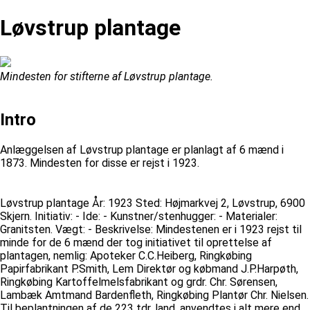
Løvstrup plantage
Mindesten for stifterne af Løvstrup plantage.
Intro
Anlæggelsen af Løvstrup plantage er planlagt af 6 mænd i
1873. Mindesten for disse er rejst i 1923.
Løvstrup plantage År: 1923 Sted: Højmarkvej 2, Løvstrup, 6900
Skjern. Initiativ: - Ide: - Kunstner/stenhugger: - Materialer:
Granitsten. Vægt: - Beskrivelse: Mindestenen er i 1923 rejst til
minde for de 6 mænd der tog initiativet til oprettelse af
plantagen, nemlig: Apoteker C.C.Heiberg, Ringkøbing
Papirfabrikant P.Smith, Lem Direktør og købmand J.P.Harpøth,
Ringkøbing Kartoffelmelsfabrikant og grdr. Chr. Sørensen,
Lambæk Amtmand Bardenfleth, Ringkøbing Plantør Chr. Nielsen.
Til beplantningen af de 223 tdr. land, anvendtes i alt mere end