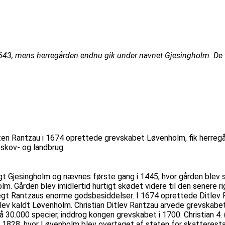
1643, mens herregården endnu gik under navnet Gjesingholm. De t
ten Rantzau i 1674 oprettede grevskabet Løvenholm, fik herregå
 skov- og landbrug.
gt Gjesingholm og nævnes første gang i 1445, hvor gården blev s
m. Gården blev imidlertid hurtigt skødet videre til den senere r
ægt Rantzaus enorme godsbesiddelser. I 1674 oprettede Ditlev 
v kaldt Løvenholm. Christian Ditlev Rantzau arvede grevskabet
 på 30.000 specier, inddrog kongen grevskabet i 1700. Christian
l 1828, hvor Løvenholm blev overtaget af staten for skatteresta