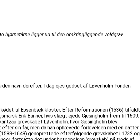
o hjørnetårne ligger ud til den omkringliggende voldgrav.
rden navn derefter. I dag ejes godset af Løvenholm Fonden,
kødet til Essenbæk kloster. Efter Reformationen (1536) tilfaldt
igsmarsk Erik Banner, hvis slægt ejede Gjesingholm frem til 1609.
Rantzau grevskabet Løvenholm, hvor Gjesingholm blev
 efter sin far, men da han ophævede forlovelsen med en datter
 4. (1588-1648) genoprettede efterfølgende grevskabet i 1732 og
ncer, fortsatte det under betegnelsen ’grevskab’, på trods af