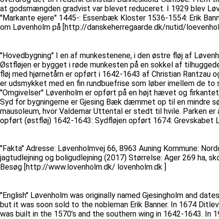
at godsmængden gradvist var blevet reduceret. I 1929 blev Løv
''Markante ejere'' 1445-: Essenbæk Kloster 1536-1554: Erik B
om Løvenholm på [http://danskeherregaarde.dk/nutid/loevenho
''Hovedbygning'' I en af munkestenene, i den østre fløj af Løvenh
Østfløjen er bygget i røde munkesten på en sokkel af tilhugge
fløj med hjørnetårn er opført i 1642-1643 af Christian Rantzau 
er udsmykket med en fin rundbuefrise som løber imellem de to 
''Omgivelser'' Løvenholm er opført på en højt hævet og firkant
Syd for bygningerne er Gjesing Bæk dæmmet op til en mindre sø, d
mausoleum, hvor Valdemar Uttental er stedt til hvile. Parken e
opført (østfløj) 1642-1643: Sydfløjen opført 1674: Grevskabet
''Fakta'' Adresse: Løvenholmvej 66, 8963 Auning Kommune: Nordd
jagtudlejning og boligudlejning (2017) Størrelse: Ager 269 ha, 
Besøg [http://www.lovenholm.dk/ lovenholm.dk ]
''English'' Løvenholm was originally named Gjesingholm and da
but it was soon sold to the nobleman Erik Banner. In 1674 Dit
was built in the 1570’s and the southern wing in 1642-1643. In 