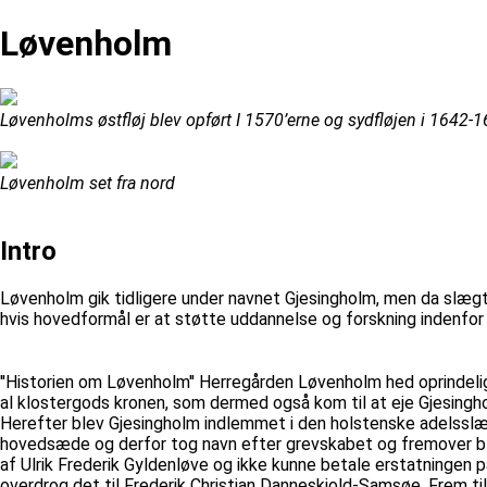
Løvenholm
Løvenholms østfløj blev opført I 1570’erne og sydfløjen i 1642-
Løvenholm set fra nord
Intro
Løvenholm gik tidligere under navnet Gjesingholm, men da slæg
hvis hovedformål er at støtte uddannelse og forskning indenfor
''Historien om Løvenholm'' Herregården Løvenholm hed oprindeli
al klostergods kronen, som dermed også kom til at eje Gjesinghol
Herefter blev Gjesingholm indlemmet i den holstenske adelssl
hovedsæde og derfor tog navn efter grevskabet og fremover ble
af Ulrik Frederik Gyldenløve og ikke kunne betale erstatningen
overdrog det til Frederik Christian Danneskiold-Samsøe. Frem ti