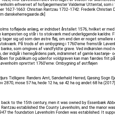
enholm erhvervet af hofjægermester Valdemar Uttental, som i 1
anner 1627-1663: Christian Rantzau 1732-1742: Frederik Christ
lm danskeherregaarde.dk]
olms tofløjede anlæg, er indridset årstallet 1576, hvilket er med 
de kampesten og står i to stokværk med underliggende kældre. F
og tager sig ud som den østre fløj, om end den er noget smallere
stokværk. På trods af en ombygning i 1760’erne fremstår Løven
et banke, som omgives af vandfyldte grave. Ved indkørslen mod 
er indgår i herregårdens park, indrammet af gamle kastanje- og l
r åben for publikum og udenfor voldgraven kan man færdes frit p
 Løvenholm oprettet 1760’erne: Ombygning af østfløjen
jurs Tidligere: Randers Amt, Sønderhald Herred, Gjesing Sogn Ej
skov 2870, mose 57 ha, hede 12 ha, sø 42 ha og andet 68 ha (2017
tes back to the 15th century, men it was owned by Essenbæk Abb
lev Rantzau established the County Løvenholm, and the manor wa
1947 the foundation Løvenholm Fonden was established. It suppor