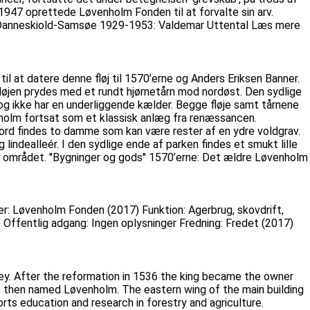
947 oprettede Løvenholm Fonden til at forvalte sin arv.
ian Danneskiold-Samsøe 1929-1953: Valdemar Uttental Læs mere
til at datere denne fløj til 1570’erne og Anders Eriksen Banner.
løjen prydes med et rundt hjørnetårn mod nordøst. Den sydlige
 og ikke har en underliggende kælder. Begge fløje samt tårnene
holm fortsat som et klassisk anlæg fra renæssancen.
nord findes to damme som kan være rester af en ydre voldgrav.
indealleér. I den sydlige ende af parken findes et smukt lille
å området. ''Bygninger og gods'' 1570’erne: Det ældre Løvenholm
er: Løvenholm Fonden (2017) Funktion: Agerbrug, skovdrift,
) Offentlig adgang: Ingen oplysninger Fredning: Fredet (2017)
ey. After the reformation in 1536 the king became the owner
s then named Løvenholm. The eastern wing of the main building
ts education and research in forestry and agriculture.