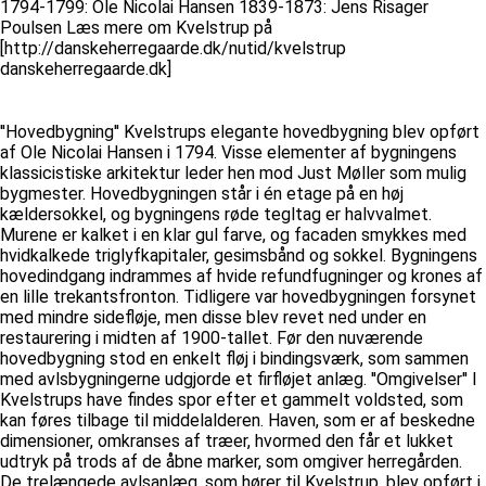
1794-1799: Ole Nicolai Hansen 1839-1873: Jens Risager
Poulsen Læs mere om Kvelstrup på
[http://danskeherregaarde.dk/nutid/kvelstrup
danskeherregaarde.dk]
''Hovedbygning'' Kvelstrups elegante hovedbygning blev opført
af Ole Nicolai Hansen i 1794. Visse elementer af bygningens
klassicistiske arkitektur leder hen mod Just Møller som mulig
bygmester. Hovedbygningen står i én etage på en høj
kældersokkel, og bygningens røde tegltag er halvvalmet.
Murene er kalket i en klar gul farve, og facaden smykkes med
hvidkalkede triglyfkapitaler, gesimsbånd og sokkel. Bygningens
hovedindgang indrammes af hvide refundfugninger og krones af
en lille trekantsfronton. Tidligere var hovedbygningen forsynet
med mindre sidefløje, men disse blev revet ned under en
restaurering i midten af 1900-tallet. Før den nuværende
hovedbygning stod en enkelt fløj i bindingsværk, som sammen
med avlsbygningerne udgjorde et firfløjet anlæg. ''Omgivelser'' I
Kvelstrups have findes spor efter et gammelt voldsted, som
kan føres tilbage til middelalderen. Haven, som er af beskedne
dimensioner, omkranses af træer, hvormed den får et lukket
udtryk på trods af de åbne marker, som omgiver herregården.
De trelængede avlsanlæg, som hører til Kvelstrup, blev opført i