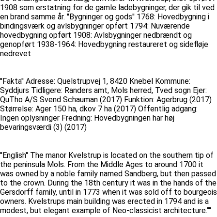
1908 som erstatning for de gamle ladebygninger, der gik til ved
en brand samme år. ''Bygninger og gods'' 1768: Hovedbygning i
bindingsværk og avlsbygninger opført 1794: Nuværende
hovedbygning opført 1908: Avlsbygninger nedbrændt og
genopført 1938-1964: Hovedbygning restaureret og sidefløje
nedrevet
''Fakta'' Adresse: Quelstrupvej 1, 8420 Knebel Kommune:
Syddjurs Tidligere: Randers amt, Mols herred, Tved sogn Ejer:
QuTho A/S Svend Schauman (2017) Funktion: Agerbrug (2017)
Størrelse: Ager 150 ha, dkov 7 ha (2017) Offentlig adgang:
Ingen oplysninger Fredning: Hovedbygningen har høj
bevaringsværdi (3) (2017)
''English'' The manor Kvelstrup is located on the southern tip of
the peninsula Mols. From the Middle Ages to around 1700 it
was owned by a noble family named Sandberg, but then passed
to the crown. During the 18th century it was in the hands of the
Gersdorff family, until in 1773 when it was sold off to bourgeois
owners. Kvelstrups main building was erected in 1794 and is a
modest, but elegant example of Neo-classicist architecture.''''