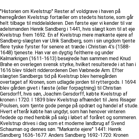
''Historien om Kvelstrup'' Rester af voldgrave i haven på
herregården Kvelstrup fortæller om stedets historie, som går
helt tilbage til middelalderen. Den første ejer vi kender til var
adelsmanden Henrik Sandberg i 1441, hvis slægt kom til at eje
Kvelstrup frem 1692. En af Kvelstrup mere markante ejere af
Sandberg-slægten var Ulrik Sandberg, som i sin ungdom tjente
flere tyske fyrster for senere at træde i Christian 4.’s (1588-
1648) tjeneste. Han var en dygtig feltherre og under
Kalmarkrigen (1611-1613) besejrede han sammen med Knud
Brahe en overlegen svensk styrke, hvilket resulterede i at han i
1616 blev tildelt ridderordenen Den Væbnede Arm. Efter
slægten Sandbergs tid på Kvelstrup blev herregården
overtaget af Kronen, som udlagde jorden til ryttergods. I 1694
blev gården givet i fæste (eller forpagtning) til Christian
Gersdorff, hvis søn, Joachim Gersdorff, købte Kvelstrup af
kronen i 1720. I 1839 blev Kvelstrup afhændet til Jens Risager
Poulsen, som tjente gode penge på opdræt og handel af stude.
Hvert efterår købte han ungdyr, som han henover vinteren
fedede op med henblik på salg i løbet af foråret og sommeren.
Kvelstrup drives i dag som et moderne landbrug af Svend
Schauman og dennes søn. ''Markante ejere'' 1441: Henrik
Sandberg 1636-1677: Anders Sandberg 1692-1720: Kronen