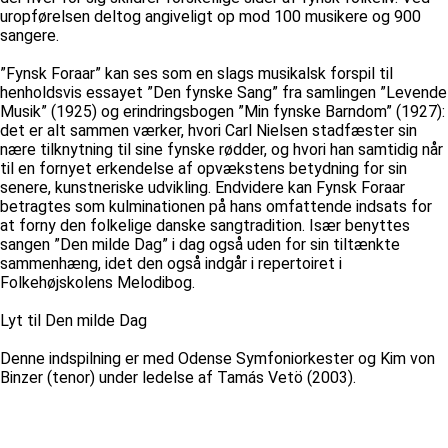
uropførelsen deltog angiveligt op mod 100 musikere og 900
sangere.
”Fynsk Foraar” kan ses som en slags musikalsk forspil til
henholdsvis essayet ”Den fynske Sang” fra samlingen ”Levende
Musik” (1925) og erindringsbogen ”Min fynske Barndom” (1927):
det er alt sammen værker, hvori Carl Nielsen stadfæster sin
nære tilknytning til sine fynske rødder, og hvori han samtidig når
til en fornyet erkendelse af opvækstens betydning for sin
senere, kunstneriske udvikling. Endvidere kan Fynsk Foraar
betragtes som kulminationen på hans omfattende indsats for
at forny den folkelige danske sangtradition. Især benyttes
sangen ”Den milde Dag” i dag også uden for sin tiltænkte
sammenhæng, idet den også indgår i repertoiret i
Folkehøjskolens Melodibog.
Lyt til Den milde Dag
Denne indspilning er med Odense Symfoniorkester og Kim von
Binzer (tenor) under ledelse af Tamás Vetö (2003).