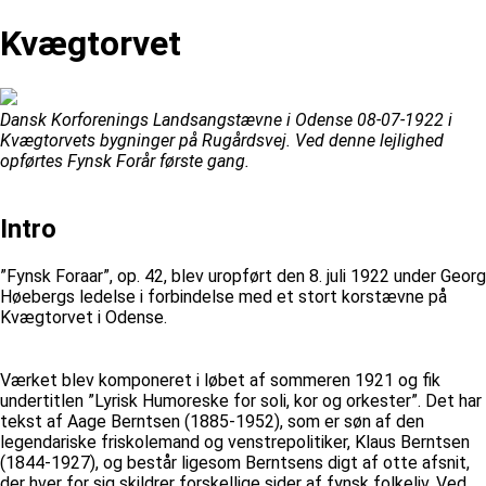
Kvægtorvet
Dansk Korforenings Landsangstævne i Odense 08-07-1922 i
Kvægtorvets bygninger på Rugårdsvej. Ved denne lejlighed
opførtes Fynsk Forår første gang.
Intro
”Fynsk Foraar”, op. 42, blev uropført den 8. juli 1922 under Georg
Høebergs ledelse i forbindelse med et stort korstævne på
Kvægtorvet i Odense.
Værket blev komponeret i løbet af sommeren 1921 og fik
undertitlen ”Lyrisk Humoreske for soli, kor og orkester”. Det har
tekst af Aage Berntsen (1885-1952), som er søn af den
legendariske friskolemand og venstrepolitiker, Klaus Berntsen
(1844-1927), og består ligesom Berntsens digt af otte afsnit,
der hver for sig skildrer forskellige sider af fynsk folkeliv. Ved