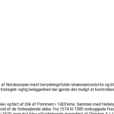
 et af Nordeuropas mest betydningsfulde renæssanceslotte og b
strategisk vigtig beliggenhed der gjorde det muligt at kontrolle
r blev opført af Erik af Pommern i 1420'erne. Sammen med Helsi
told af de forbisejlende skibe. Fra 1574 til 1585 ombyggede Frede
i 1629, men det blev efterfølgende genopført af Christian 4. I 